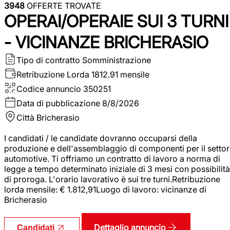
3948
OFFERTE TROVATE
OPERAI/OPERAIE SUI 3 TURNI
- VICINANZE BRICHERASIO
Tipo di contratto
Somministrazione
Retribuzione Lorda
1812.91 mensile
Codice annuncio
350251
Data di pubblicazione
8/8/2026
Città
Bricherasio
I candidati / le candidate dovranno occuparsi della
produzione e dell'assemblaggio di componenti per il setto
automotive. Ti offriamo un contratto di lavoro a norma di
legge a tempo determinato iniziale di 3 mesi con possibilità
di proroga. L'orario lavorativo è sui tre turni.Retribuzione
lorda mensile: € 1.812,91Luogo di lavoro: vicinanze di
Bricherasio
Dettaglio annuncio
Candidati