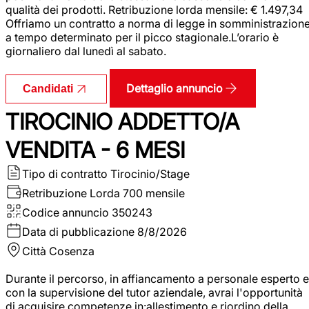
qualità dei prodotti. Retribuzione lorda mensile: € 1.497,34
Offriamo un contratto a norma di legge in somministrazion
a tempo determinato per il picco stagionale.L’orario è
giornaliero dal lunedì al sabato.
Dettaglio annuncio
Candidati
TIROCINIO ADDETTO/A
VENDITA - 6 MESI
Tipo di contratto
Tirocinio/Stage
Retribuzione Lorda
700 mensile
Codice annuncio
350243
Data di pubblicazione
8/8/2026
Città
Cosenza
Durante il percorso, in affiancamento a personale esperto e
con la supervisione del tutor aziendale, avrai l'opportunità
di acquisire competenze in:allestimento e riordino della