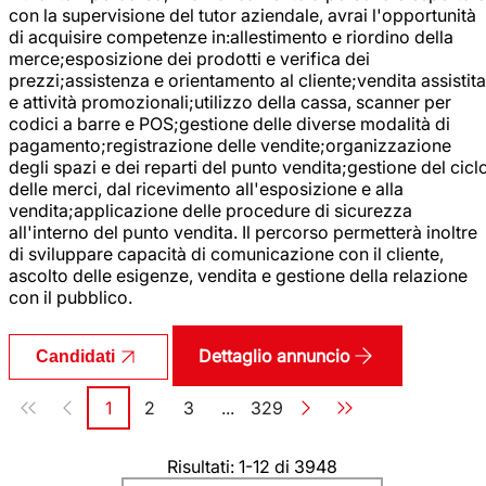
con la supervisione del tutor aziendale, avrai l'opportunità
di acquisire competenze in:allestimento e riordino della
merce;esposizione dei prodotti e verifica dei
prezzi;assistenza e orientamento al cliente;vendita assistita
e attività promozionali;utilizzo della cassa, scanner per
codici a barre e POS;gestione delle diverse modalità di
pagamento;registrazione delle vendite;organizzazione
degli spazi e dei reparti del punto vendita;gestione del cicl
delle merci, dal ricevimento all'esposizione e alla
vendita;applicazione delle procedure di sicurezza
all'interno del punto vendita. Il percorso permetterà inoltre
di sviluppare capacità di comunicazione con il cliente,
ascolto delle esigenze, vendita e gestione della relazione
con il pubblico.
Dettaglio annuncio
Candidati
Paginazione
1
2
3
...
329
Pagina
Pagina
Pagina
Pagina
Risultati: 1-12 di 3948