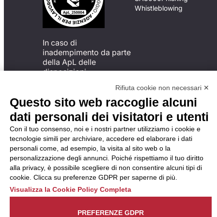
Whistleblowing
In caso di
inadempimento da parte
della ApL delle
disposizioni
del Codice di Condotta, è
Rifiuta cookie non necessari ✕
possibile presentare un
Questo sito web raccoglie alcuni
reclamo
all’Organismo di
dati personali dei visitatori e utenti
Monitoraggio utilizzando
Con il tuo consenso, noi e i nostri partner utilizziamo i cookie e
una delle modalità
tecnologie simili per archiviare, accedere ed elaborare i dati
descritte al seguente
personali come, ad esempio, la visita al sito web o la
indirizzo web
personalizzazione degli annunci. Poiché rispettiamo il tuo diritto
https://odm-
alla privacy, è possibile scegliere di non consentire alcuni tipi di
agenzielavoro.it/reclami/
.
cookie. Clicca su preferenze GDPR per saperne di più.
Visualizza la Cookie Policy Completa
PREFERENZE GDPR