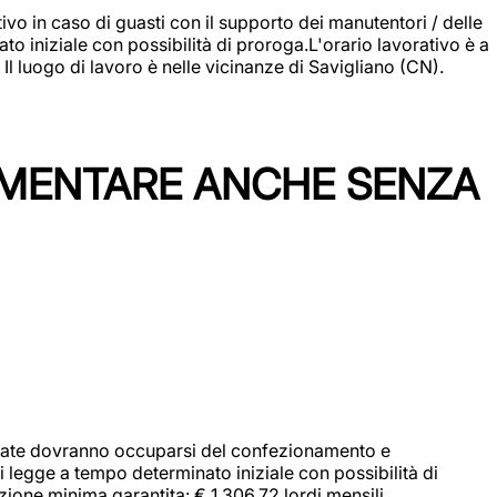
vo in caso di guasti con il supporto dei manutentori / delle
 iniziale con possibilità di proroga.L'orario lavorativo è a
luogo di lavoro è nelle vicinanze di Savigliano (CN).
IMENTARE ANCHE SENZA
didate dovranno occuparsi del confezionamento e
i legge a tempo determinato iniziale con possibilità di
zione minima garantita: € 1.306,72 lordi mensili