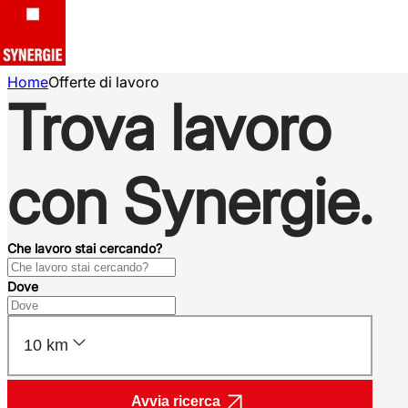
Home
Offerte di lavoro
Trova lavoro
con Synergie.
Che lavoro stai cercando?
Dove
10 km
Avvia ricerca