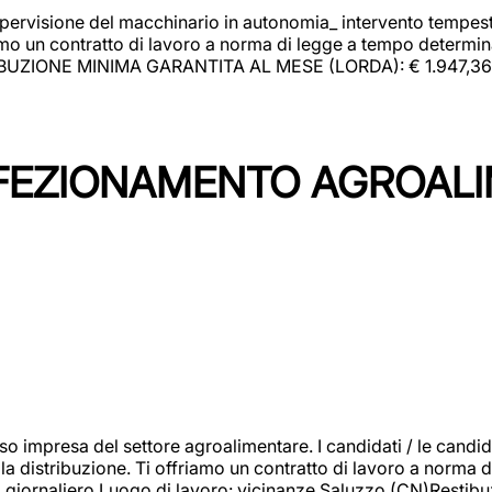
upervisione del macchinario in autonomia_ intervento tempesti
o un contratto di lavoro a norma di legge a tempo determinato
RIBUZIONE MINIMA GARANTITA AL MESE (LORDA): € 1.947,36 Il 
NFEZIONAMENTO AGROAL
so impresa del settore agroalimentare. I candidati / le can
la distribuzione. Ti offriamo un contratto di lavoro a norma d
io giornaliero.Luogo di lavoro: vicinanze Saluzzo (CN)Restibu