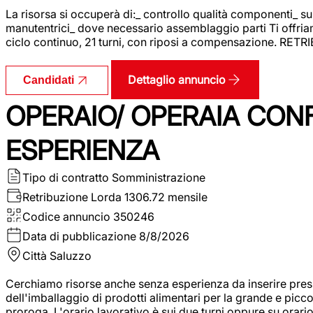
La risorsa si occuperà di:_ controllo qualità componenti_ s
manutentrici_ dove necessario assemblaggio parti Ti offriam
ciclo continuo, 21 turni, con riposi a compensazione. RET
Dettaglio annuncio
Candidati
OPERAIO/ OPERAIA CO
ESPERIENZA
Tipo di contratto
Somministrazione
Retribuzione Lorda
1306.72 mensile
Codice annuncio
350246
Data di pubblicazione
8/8/2026
Città
Saluzzo
Cerchiamo risorse anche senza esperienza da inserire pres
dell'imballaggio di prodotti alimentari per la grande e picco
proroga. L'orario lavorativo è sui due turni oppure su orar