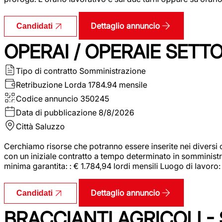
Dettaglio annuncio
Candidati
OPERAI / OPERAIE SET
Tipo di contratto
Somministrazione
Retribuzione Lorda
1784.94 mensile
Codice annuncio
350245
Data di pubblicazione
8/8/2026
Città
Saluzzo
Cerchiamo risorse che potranno essere inserite nei diversi 
con un iniziale contratto a tempo determinato in somministraz
minima garantita: : € 1.784,94 lordi mensili Luogo di lavoro
Dettaglio annuncio
Candidati
BRACCIANTI AGRICOLI -