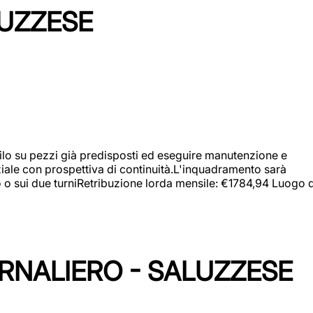
LUZZESE
a filo su pezzi già predisposti ed eseguire manutenzione e
iziale con prospettiva di continuità.L'inquadramento sarà
zo o sui due turniRetribuzione lorda mensile: €1784,94 Luogo d
ORNALIERO - SALUZZESE