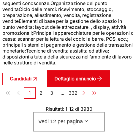
seguenti conoscenze:Organizzazione del punto
venditaCiclo delle merci: ricevimento, stoccaggio,
preparazione, allestimento, vendita, registrazione
venditeElementi di base per la gestione dello spazio in
punto vendita: layout delle attrezzature, , display, attività
promozionali;Principali apparecchiature per le operazioni d
cassa: scanner per la lettura dei codici a barre, POS, ecc.;
principali sistemi di pagamento e gestione delle transazioni
monetarie;Tecniche di vendita assistita ed attiva;
disposizioni a tutela della sicurezza nell’ambiente di lavoro
nelle strutture di vendita.
Dettaglio annuncio
Candidati
Paginazione
1
2
3
...
332
Pagina
Pagina
Pagina
Pagina
Risultati: 1-12 di 3980
Vedi 12 per pagina