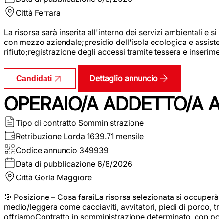
Città
Ferrara
La risorsa sarà inserita all'interno dei servizi ambientali e si
con mezzo aziendale;presidio dell'isola ecologica e assistenz
rifiuto;registrazione degli accessi tramite tessera e inserim
Dettaglio annuncio
Candidati
OPERAIO/A ADDETTO/A 
Tipo di contratto
Somministrazione
Retribuzione Lorda
1639.71 mensile
Codice annuncio
349939
Data di pubblicazione
6/8/2026
Città
Gorla Maggiore
🎯 Posizione – Cosa faraiLa risorsa selezionata si occuper
medio/leggera come cacciaviti, avvitatori, piedi di porco, t
offriamoContratto in somministrazione determinato, con p