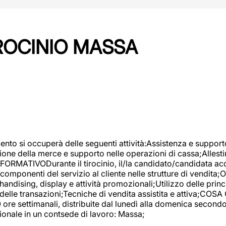
IROCINIO MASSA
imento si occuperà delle seguenti attività:Assistenza e support
ione della merce e supporto nelle operazioni di cassa;Allesti
FORMATIVODurante il tirocinio, il/la candidato/candidata acq
componenti del servizio al cliente nelle strutture di vendita
ndising, display e attività promozionali;Utilizzo delle princi
delle transazioni;Tecniche di vendita assistita e attiva;COS
re settimanali, distribuite dal lunedì alla domenica secondo 
onale in un contsede di lavoro: Massa;