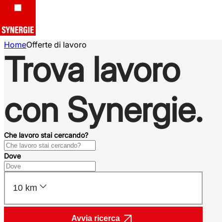
Home
Offerte di lavoro
Trova lavoro
con Synergie.
Che lavoro stai cercando?
Dove
10 km
Avvia ricerca