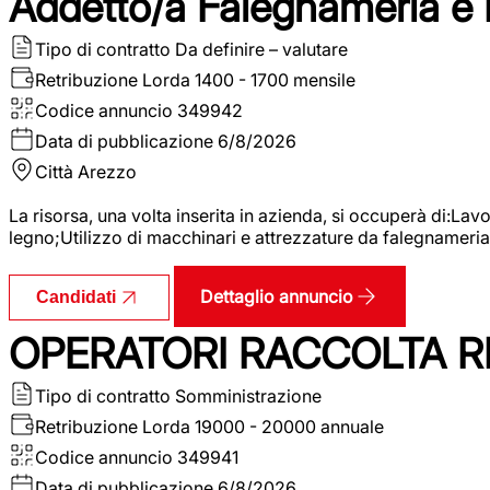
Addetto/a Falegnameria e
Tipo di contratto
Da definire – valutare
Retribuzione Lorda
1400 - 1700 mensile
Codice annuncio
349942
Data di pubblicazione
6/8/2026
Città
Arezzo
La risorsa, una volta inserita in azienda, si occuperà di:La
legno;Utilizzo di macchinari e attrezzature da falegnameria;
Dettaglio annuncio
Candidati
OPERATORI RACCOLTA RI
Tipo di contratto
Somministrazione
Retribuzione Lorda
19000 - 20000 annuale
Codice annuncio
349941
Data di pubblicazione
6/8/2026