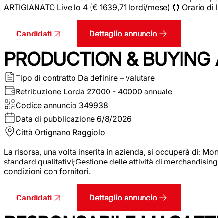
ARTIGIANATO Livello 4 (€ 1639,71 lordi/mese) ⏰ Orario di l
Dettaglio annuncio
Candidati
PRODUCTION & BUYING A
Tipo di contratto
Da definire – valutare
Retribuzione Lorda
27000 - 40000 annuale
Codice annuncio
349938
Data di pubblicazione
6/8/2026
Città
Ortignano Raggiolo
La risorsa, una volta inserita in azienda, si occuperà di: M
standard qualitativi;Gestione delle attività di merchandising
condizioni con fornitori.
Dettaglio annuncio
Candidati