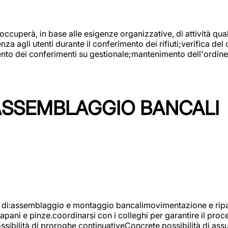
 occuperà, in base alle esigenze organizzative, di attività quali
a agli utenti durante il conferimento dei rifiuti;verifica del
ento dei conferimenti su gestionale;mantenimento dell'ordine, 
ASSEMBLAGGIO BANCALI
à di:assemblaggio e montaggio bancalimovimentazione e ripara
rapani e pinze.coordinarsi con i colleghi per garantire il pro
ossibilità di proroghe continuativeConcrete possibilità d