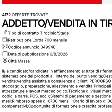
4172
OFFERTE TROVATE
ADDETTO/VENDITA IN T
Tipo di contratto
Tirocinio/Stage
Retribuzione Lorda
700 mensile
Codice annuncio
349948
Data di pubblicazione
6/8/2026
Città
Massa
il/la candidato/candidata in affiancamento al tutor di rifer
sistemazione dei prodotti all'interno del punto vendita;Gest
vendite;Vendita assistita e consulenza ai clienti.PERCORSO 
stoccaggio, preparazione, allestimento e vendita;Principali 
attrezzature e layout merceologico;Tecniche di visual mercha
codici a barre, POS, ecc.);Sistemi di pagamento e gestione 
mesi;Rimborso spese di €700 mensili;Orario di lavoro di 30 o
compensativi;Opportunità di formazione e crescita professi