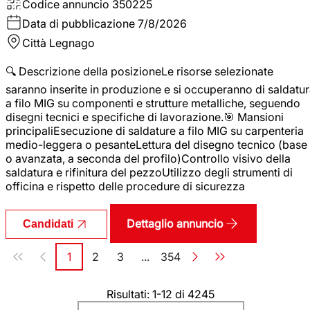
Codice annuncio
350225
Data di pubblicazione
7/8/2026
Città
Legnago
🔍 Descrizione della posizioneLe risorse selezionate
saranno inserite in produzione e si occuperanno di saldatu
a filo MIG su componenti e strutture metalliche, seguendo
disegni tecnici e specifiche di lavorazione.🎯 Mansioni
principaliEsecuzione di saldature a filo MIG su carpenteria
medio-leggera o pesanteLettura del disegno tecnico (base
o avanzata, a seconda del profilo)Controllo visivo della
saldatura e rifinitura del pezzoUtilizzo degli strumenti di
officina e rispetto delle procedure di sicurezza
Dettaglio annuncio
Candidati
Paginazione
1
2
3
...
354
Pagina
Pagina
Pagina
Pagina
Risultati: 1-12 di 4245