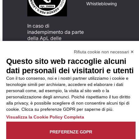
Whistleblowing
In caso di
inadempimento da parte
della ApL delle
disposizioni
del Codice di Condotta, è
Rifiuta cookie non necessari ✕
possibile presentare un
Questo sito web raccoglie alcuni
reclamo
dati personali dei visitatori e utenti
all’Organismo di
Monitoraggio utilizzando
Con il tuo consenso, noi e i nostri partner utilizziamo i cookie e
una delle modalità
tecnologie simili per archiviare, accedere ed elaborare i dati
descritte al seguente
personali come, ad esempio, la visita al sito web o la
indirizzo web
personalizzazione degli annunci. Poiché rispettiamo il tuo diritto
https://odm-
alla privacy, è possibile scegliere di non consentire alcuni tipi di
agenzielavoro.it/reclami/
.
cookie. Clicca su preferenze GDPR per saperne di più.
Visualizza la Cookie Policy Completa
PREFERENZE GDPR