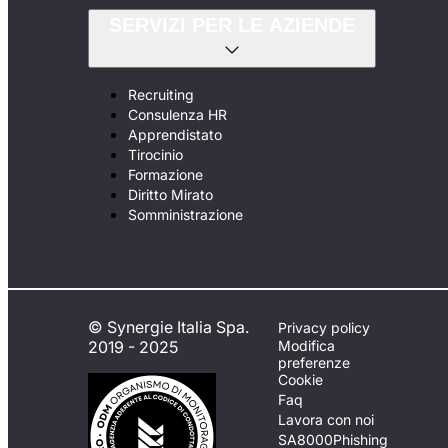
SERVIZI PER LE AZIENDE
Recruiting
Consulenza HR
Apprendistato
Tirocinio
Formazione
Diritto Mirato
Somministrazione
© Synergie Italia Spa.
Privacy policy
2019 - 2025
Modifica
preferenze
Cookie
Faq
Lavora con noi
SA8000
Phishing