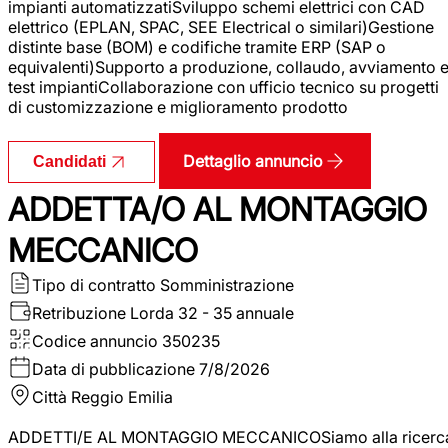
impianti automatizzatiSviluppo schemi elettrici con CAD
elettrico (EPLAN, SPAC, SEE Electrical o similari)Gestione
distinte base (BOM) e codifiche tramite ERP (SAP o
equivalenti)Supporto a produzione, collaudo, avviamento 
test impiantiCollaborazione con ufficio tecnico su progetti
di customizzazione e miglioramento prodotto
Dettaglio annuncio
Candidati
ADDETTA/O AL MONTAGGIO
MECCANICO
Tipo di contratto
Somministrazione
Retribuzione Lorda
32 - 35 annuale
Codice annuncio
350235
Data di pubblicazione
7/8/2026
Città
Reggio Emilia
ADDETTI/E AL MONTAGGIO MECCANICOSiamo alla ricerc