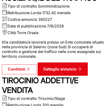
Tipo di contratto
Somministrazione
Retribuzione Lorda
1732.42 mensile
Codice annuncio
350227
Data di pubblicazione
7/8/2026
Città
Torre Orsaia
Il/la candidato/a lavorerà presso un Ente comunale situato
nella provincia di Salerno (zona Sud).Si occuperà di
controllo e gestione del traffico nelle zone assegnate sul
territorio comunale.
Dettaglio annuncio
Candidati
TIROCINIO ADDETTI/E
VENDITA
Tipo di contratto
Tirocinio/Stage
Retribuzione Lorda
700 mensile