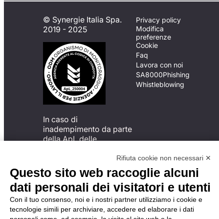
© Synergie Italia Spa.
Privacy policy
2019 - 2025
Modifica
preferenze
Cookie
Faq
Lavora con noi
SA8000
Phishing
Whistleblowing
In caso di
inadempimento da parte
della ApL delle
disposizioni
del Codice di Condotta, è
Rifiuta cookie non necessari ✕
possibile presentare un
Questo sito web raccoglie alcuni
reclamo
dati personali dei visitatori e utenti
all’Organismo di
Monitoraggio utilizzando
Con il tuo consenso, noi e i nostri partner utilizziamo i cookie e
una delle modalità
tecnologie simili per archiviare, accedere ed elaborare i dati
descritte al seguente