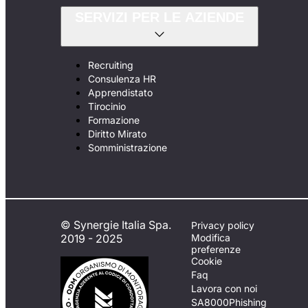
SERVIZI PER LE AZIENDE
Recruiting
Consulenza HR
Apprendistato
Tirocinio
Formazione
Diritto Mirato
Somministrazione
© Synergie Italia Spa.
Privacy policy
2019 - 2025
Modifica
preferenze
Cookie
Faq
Lavora con noi
SA8000
Phishing