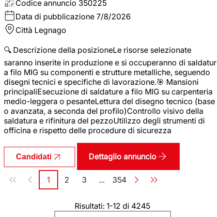
Codice annuncio
350225
Data di pubblicazione
7/8/2026
Città
Legnago
🔍 Descrizione della posizioneLe risorse selezionate
saranno inserite in produzione e si occuperanno di saldatu
a filo MIG su componenti e strutture metalliche, seguendo
disegni tecnici e specifiche di lavorazione.🎯 Mansioni
principaliEsecuzione di saldature a filo MIG su carpenteria
medio-leggera o pesanteLettura del disegno tecnico (base
o avanzata, a seconda del profilo)Controllo visivo della
saldatura e rifinitura del pezzoUtilizzo degli strumenti di
officina e rispetto delle procedure di sicurezza
Dettaglio annuncio
Candidati
Paginazione
1
2
3
...
354
Pagina
Pagina
Pagina
Pagina
Risultati: 1-12 di 4245