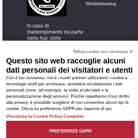
Whistleblowing
In caso di
inadempimento da parte
della ApL delle
disposizioni
del Codice di Condotta, è
Rifiuta cookie non necessari ✕
possibile presentare un
Questo sito web raccoglie alcuni
reclamo
dati personali dei visitatori e utenti
all’Organismo di
Monitoraggio utilizzando
Con il tuo consenso, noi e i nostri partner utilizziamo i cookie e
una delle modalità
tecnologie simili per archiviare, accedere ed elaborare i dati
descritte al seguente
personali come, ad esempio, la visita al sito web o la
indirizzo web
personalizzazione degli annunci. Poiché rispettiamo il tuo diritto
https://odm-
alla privacy, è possibile scegliere di non consentire alcuni tipi di
agenzielavoro.it/reclami/
.
cookie. Clicca su preferenze GDPR per saperne di più.
Visualizza la Cookie Policy Completa
PREFERENZE GDPR