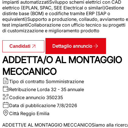
impianti automatizzatiSviluppo schemi elettrici con CAD
elettrico (EPLAN, SPAC, SEE Electrical o similari)Gestione
distinte base (BOM) e codifiche tramite ERP (SAP o
equivalenti)Supporto a produzione, collaudo, avviamento 
test impiantiCollaborazione con ufficio tecnico su progetti
di customizzazione e miglioramento prodotto
Dettaglio annuncio
Candidati
ADDETTA/O AL MONTAGGIO
MECCANICO
Tipo di contratto
Somministrazione
Retribuzione Lorda
32 - 35 annuale
Codice annuncio
350235
Data di pubblicazione
7/8/2026
Città
Reggio Emilia
ADDETTI/E AL MONTAGGIO MECCANICOSiamo alla ricerc