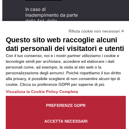
In caso di
inadempimento da parte
della ApL delle
disposizioni
Rifiuta cookie non necessari ✕
del Codice di Condotta, è
possibile presentare un
Questo sito web raccoglie alcuni
reclamo
dati personali dei visitatori e utenti
all’Organismo di
Monitoraggio utilizzando
Con il tuo consenso, noi e i nostri partner utilizziamo i cookie e
una delle modalità
tecnologie simili per archiviare, accedere ed elaborare i dati
descritte al seguente
personali come, ad esempio, la visita al sito web o la
indirizzo web
personalizzazione degli annunci. Poiché rispettiamo il tuo diritto
https://odm-
alla privacy, è possibile scegliere di non consentire alcuni tipi di
agenzielavoro.it/reclami/
.
cookie. Clicca su preferenze GDPR per saperne di più.
Visualizza la Cookie Policy Completa
PREFERENZE GDPR
ACCETTA NECESSARI