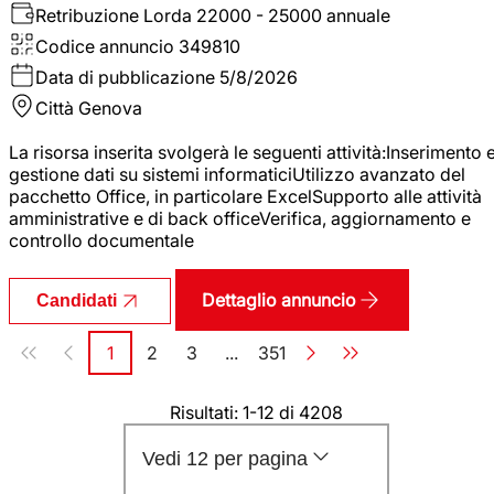
Retribuzione Lorda
22000 - 25000 annuale
Codice annuncio
349810
Data di pubblicazione
5/8/2026
Città
Genova
La risorsa inserita svolgerà le seguenti attività:Inserimento 
gestione dati su sistemi informaticiUtilizzo avanzato del
pacchetto Office, in particolare ExcelSupporto alle attività
amministrative e di back officeVerifica, aggiornamento e
controllo documentale
Dettaglio annuncio
Candidati
Paginazione
1
2
3
...
351
Pagina
Pagina
Pagina
Pagina
Risultati: 1-12 di 4208
Vedi 12 per pagina