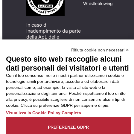
Whistleblowing
In caso di
inadempimento da parte
della ApL delle
disposizioni
del Codice di Condotta, è
Rifiuta cookie non necessari ✕
possibile presentare un
Questo sito web raccoglie alcuni
reclamo
dati personali dei visitatori e utenti
all’Organismo di
Monitoraggio utilizzando
Con il tuo consenso, noi e i nostri partner utilizziamo i cookie e
una delle modalità
tecnologie simili per archiviare, accedere ed elaborare i dati
descritte al seguente
personali come, ad esempio, la visita al sito web o la
indirizzo web
personalizzazione degli annunci. Poiché rispettiamo il tuo diritto
https://odm-
alla privacy, è possibile scegliere di non consentire alcuni tipi di
agenzielavoro.it/reclami/
.
cookie. Clicca su preferenze GDPR per saperne di più.
Visualizza la Cookie Policy Completa
PREFERENZE GDPR