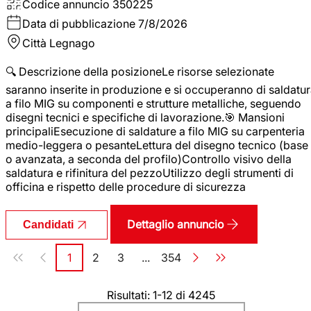
Codice annuncio
350225
Data di pubblicazione
7/8/2026
Città
Legnago
🔍 Descrizione della posizioneLe risorse selezionate
saranno inserite in produzione e si occuperanno di saldatu
a filo MIG su componenti e strutture metalliche, seguendo
disegni tecnici e specifiche di lavorazione.🎯 Mansioni
principaliEsecuzione di saldature a filo MIG su carpenteria
medio-leggera o pesanteLettura del disegno tecnico (base
o avanzata, a seconda del profilo)Controllo visivo della
saldatura e rifinitura del pezzoUtilizzo degli strumenti di
officina e rispetto delle procedure di sicurezza
Dettaglio annuncio
Candidati
Paginazione
1
2
3
...
354
Pagina
Pagina
Pagina
Pagina
Risultati: 1-12 di 4245