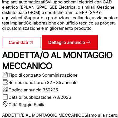
impianti automatizzatiSviluppo schemi elettrici con CAD
elettrico (EPLAN, SPAC, SEE Electrical o similari)Gestione
distinte base (BOM) e codifiche tramite ERP (SAP o
equivalenti)Supporto a produzione, collaudo, avviamento 
test impiantiCollaborazione con ufficio tecnico su progetti
di customizzazione e miglioramento prodotto
Dettaglio annuncio
Candidati
ADDETTA/O AL MONTAGGIO
MECCANICO
Tipo di contratto
Somministrazione
Retribuzione Lorda
32 - 35 annuale
Codice annuncio
350235
Data di pubblicazione
7/8/2026
Città
Reggio Emilia
ADDETTI/E AL MONTAGGIO MECCANICOSiamo alla ricerc