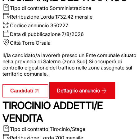
Tipo di contratto
Somministrazione
Retribuzione Lorda
1732.42 mensile
Codice annuncio
350227
Data di pubblicazione
7/8/2026
Città
Torre Orsaia
Il/la candidato/a lavorerà presso un Ente comunale situato
nella provincia di Salerno (zona Sud).Si occuperà di
controllo e gestione del traffico nelle zone assegnate sul
territorio comunale.
Dettaglio annuncio
Candidati
TIROCINIO ADDETTI/E
VENDITA
Tipo di contratto
Tirocinio/Stage
Retribuzione Lorda
700 mensile