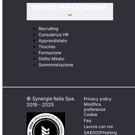
SERVIZI PER LE AZIENDE
Recruiting
Consulenza HR
Apprendistato
Tirocinio
Formazione
Diritto Mirato
Somministrazione
© Synergie Italia Spa.
Privacy policy
2019 - 2025
Modifica
preferenze
Cookie
Faq
Lavora con noi
SA8000
Phishing