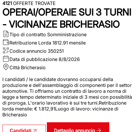
4121
OFFERTE TROVATE
OPERAI/OPERAIE SUI 3 TURNI
- VICINANZE BRICHERASIO
Tipo di contratto
Somministrazione
Retribuzione Lorda
1812.91 mensile
Codice annuncio
350251
Data di pubblicazione
8/8/2026
Città
Bricherasio
I candidati / le candidate dovranno occuparsi della
produzione e dell'assemblaggio di componenti per il setto
automotive. Ti offriamo un contratto di lavoro a norma di
legge a tempo determinato iniziale di 3 mesi con possibilità
di proroga. L'orario lavorativo è sui tre turni.Retribuzione
lorda mensile: € 1.812,91Luogo di lavoro: vicinanze di
Bricherasio
Dettaglio annuncio
Candidati