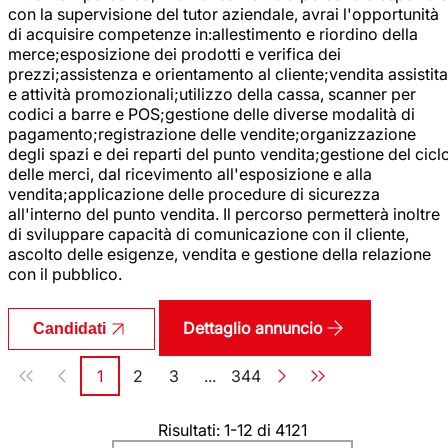
con la supervisione del tutor aziendale, avrai l'opportunità
di acquisire competenze in:allestimento e riordino della
merce;esposizione dei prodotti e verifica dei
prezzi;assistenza e orientamento al cliente;vendita assistita
e attività promozionali;utilizzo della cassa, scanner per
codici a barre e POS;gestione delle diverse modalità di
pagamento;registrazione delle vendite;organizzazione
degli spazi e dei reparti del punto vendita;gestione del cicl
delle merci, dal ricevimento all'esposizione e alla
vendita;applicazione delle procedure di sicurezza
all'interno del punto vendita. Il percorso permetterà inoltre
di sviluppare capacità di comunicazione con il cliente,
ascolto delle esigenze, vendita e gestione della relazione
con il pubblico.
Dettaglio annuncio
Candidati
Paginazione
1
2
3
...
344
Pagina
Pagina
Pagina
Pagina
Risultati: 1-12 di 4121