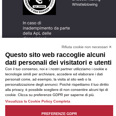
Whistleblowing
In caso di
inadempimento da parte
della ApL delle
disposizioni
del Codice di Condotta, è
Rifiuta cookie non necessari ✕
possibile presentare un
Questo sito web raccoglie alcuni
reclamo
all’Organismo di
dati personali dei visitatori e utenti
Monitoraggio utilizzando
Con il tuo consenso, noi e i nostri partner utilizziamo i cookie e
una delle modalità
tecnologie simili per archiviare, accedere ed elaborare i dati
descritte al seguente
personali come, ad esempio, la visita al sito web o la
indirizzo web
personalizzazione degli annunci. Poiché rispettiamo il tuo diritto
https://odm-
alla privacy, è possibile scegliere di non consentire alcuni tipi di
agenzielavoro.it/reclami/
.
cookie. Clicca su preferenze GDPR per saperne di più.
Visualizza la Cookie Policy Completa
PREFERENZE GDPR