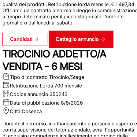
qualità dei prodotti. Retribuzione lorda mensile: € 1.497,34
Offriamo un contratto a norma di legge in somministrazion
a tempo determinato per il picco stagionale.L’orario è
giornaliero dal lunedì al sabato.
Dettaglio annuncio
Candidati
TIROCINIO ADDETTO/A
VENDITA - 6 MESI
Tipo di contratto
Tirocinio/Stage
Retribuzione Lorda
700 mensile
Codice annuncio
350243
Data di pubblicazione
8/8/2026
Città
Cosenza
Durante il percorso, in affiancamento a personale esperto e
con la supervisione del tutor aziendale, avrai l'opportunità
di acquisire competenze in:allestimento e riordino della