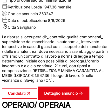
Tipo di contratto
Somministrazione
Retribuzione Lorda
1947.36 mensile
Codice annuncio
350247
Data di pubblicazione
8/8/2026
Città
Savigliano
La risorsa si occuperà di:_ controllo qualità componenti_
supervisione del macchinario in autonomia_ intervento
tempestivo in caso di guasti con il supporto dei manutentor
/ delle manutentrici_ dove necessario assemblaggio parti T
offriamo un contratto di lavoro a norma di legge a tempo
determinato iniziale con possibilità di proroga.L'orario
lavorativo è a ciclo continuo, 21 turni, con riposi a
compensazione. RETRIBUZIONE MINIMA GARANTITA AL
MESE (LORDA): € 1.947,36 Il luogo di lavoro è nelle
vicinanze di Savigliano (CN).
Dettaglio annuncio
Candidati
OPERAIO/ OPERAIA