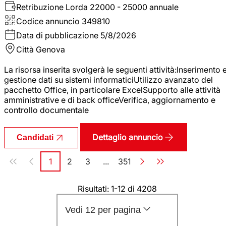
Retribuzione Lorda
22000 - 25000 annuale
Codice annuncio
349810
Data di pubblicazione
5/8/2026
Città
Genova
La risorsa inserita svolgerà le seguenti attività:Inserimento 
gestione dati su sistemi informaticiUtilizzo avanzato del
pacchetto Office, in particolare ExcelSupporto alle attività
amministrative e di back officeVerifica, aggiornamento e
controllo documentale
Dettaglio annuncio
Candidati
Paginazione
1
2
3
...
351
Pagina
Pagina
Pagina
Pagina
Risultati: 1-12 di 4208
Vedi 12 per pagina