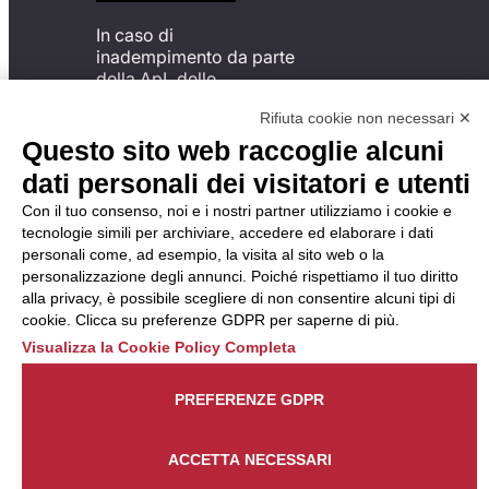
In caso di
inadempimento da parte
della ApL delle
disposizioni
Rifiuta cookie non necessari ✕
del Codice di Condotta, è
possibile presentare un
Questo sito web raccoglie alcuni
reclamo
dati personali dei visitatori e utenti
all’Organismo di
Monitoraggio utilizzando
Con il tuo consenso, noi e i nostri partner utilizziamo i cookie e
una delle modalità
tecnologie simili per archiviare, accedere ed elaborare i dati
descritte al seguente
personali come, ad esempio, la visita al sito web o la
indirizzo web
personalizzazione degli annunci. Poiché rispettiamo il tuo diritto
https://odm-
alla privacy, è possibile scegliere di non consentire alcuni tipi di
agenzielavoro.it/reclami/
.
cookie. Clicca su preferenze GDPR per saperne di più.
Visualizza la Cookie Policy Completa
PREFERENZE GDPR
ACCETTA NECESSARI