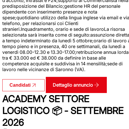
d’acconto, Intrastat e F24;supporto al Commercialista nella
predisposizione del Bilancio;gestione HR del personale
dipendente con inserimento presenze e nota
spese;quotidiano utilizzo della lingua inglese via email e vi
telefono, per relazionarsi coi Clienti
stranieri.Inquadramento, orario e sede di lavoroLa risorsa
selezionata sarà inserita come di seguito:assunzione dirett
a tempo indeterminato da lunedì 5 ottobre;orario di lavoro 
tempo pieno e in presenza, 40 ore settimanali, da lunedì a
venerdì 08.00-12.30 e 13.30-17.00;retribuzione annua lorda
tra € 33.000 ed € 38.000 da definire in base alle
competenze acquisite e suddivisa in 14 mensilità;sede di
lavoro nelle vicinanze di Saronno (VA).
Dettaglio annuncio
Candidati
ACADEMY SETTORE
LOGISTICO 📦 - SETTEMBRE
2026