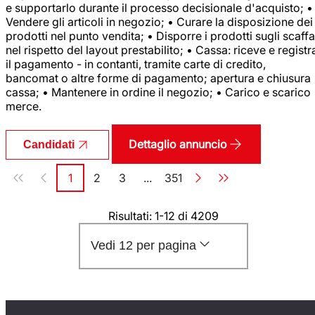
e supportarlo durante il processo decisionale d'acquisto; •
Vendere gli articoli in negozio; • Curare la disposizione dei
prodotti nel punto vendita; • Disporre i prodotti sugli scaffa
nel rispetto del layout prestabilito; • Cassa: riceve e registr
il pagamento - in contanti, tramite carte di credito,
bancomat o altre forme di pagamento; apertura e chiusura
cassa; • Mantenere in ordine il negozio; • Carico e scarico
merce.
Dettaglio annuncio
Candidati
Paginazione
1
2
3
...
351
Pagina
Pagina
Pagina
Pagina
Risultati: 1-12 di 4209
Vedi 12 per pagina