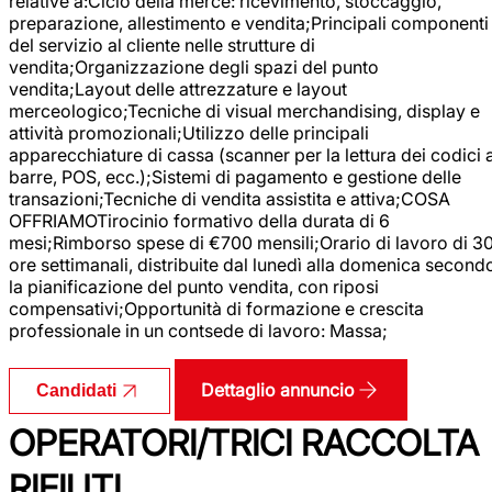
relative a:Ciclo della merce: ricevimento, stoccaggio,
preparazione, allestimento e vendita;Principali componenti
del servizio al cliente nelle strutture di
vendita;Organizzazione degli spazi del punto
vendita;Layout delle attrezzature e layout
merceologico;Tecniche di visual merchandising, display e
attività promozionali;Utilizzo delle principali
apparecchiature di cassa (scanner per la lettura dei codici 
barre, POS, ecc.);Sistemi di pagamento e gestione delle
transazioni;Tecniche di vendita assistita e attiva;COSA
OFFRIAMOTirocinio formativo della durata di 6
mesi;Rimborso spese di €700 mensili;Orario di lavoro di 3
ore settimanali, distribuite dal lunedì alla domenica second
la pianificazione del punto vendita, con riposi
compensativi;Opportunità di formazione e crescita
professionale in un contsede di lavoro: Massa;
Dettaglio annuncio
Candidati
OPERATORI/TRICI RACCOLTA
RIFIUTI