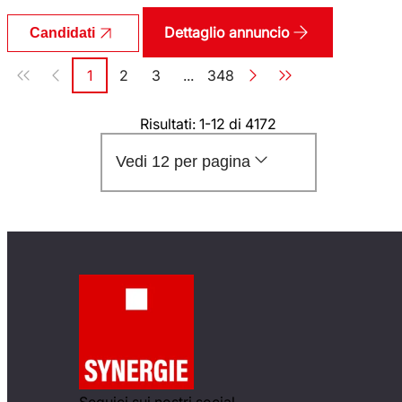
Dettaglio annuncio
Candidati
Paginazione
1
2
3
...
348
Pagina
Pagina
Pagina
Pagina
Risultati: 1-12 di 4172
Vedi 12 per pagina