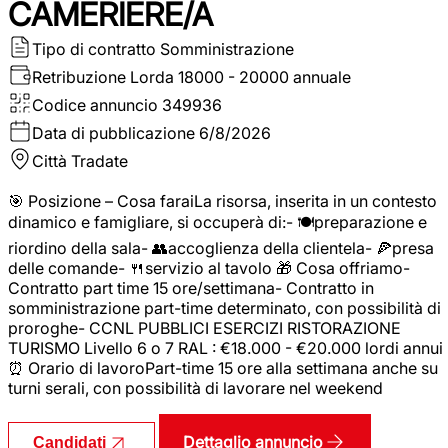
CAMERIERE/A
Tipo di contratto
Somministrazione
Retribuzione Lorda
18000 - 20000 annuale
Codice annuncio
349936
Data di pubblicazione
6/8/2026
Città
Tradate
🎯 Posizione – Cosa faraiLa risorsa, inserita in un contesto
dinamico e famigliare, si occuperà di:- 🍽️preparazione e
riordino della sala- 👥accoglienza della clientela- 🍕presa
delle comande- 🍴servizio al tavolo 🎁 Cosa offriamo-
Contratto part time 15 ore/settimana- Contratto in
somministrazione part-time determinato, con possibilità di
proroghe- CCNL PUBBLICI ESERCIZI RISTORAZIONE
TURISMO Livello 6 o 7 RAL : €18.000 - €20.000 lordi annui
⏰ Orario di lavoroPart-time 15 ore alla settimana anche su
turni serali, con possibilità di lavorare nel weekend
Dettaglio annuncio
Candidati