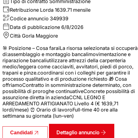
Tipo di contratto
Somministrazione
Retribuzione Lorda
1639.71 mensile
Codice annuncio
349939
Data di pubblicazione
6/8/2026
Città
Gorla Maggiore
🎯 Posizione – Cosa faraiLa risorsa selezionata si occuperà
di:assemblaggio e montaggio bancalimovimentazione e
riparazione bancaliutilizzare attrezzi della carpenteria
medio/leggera come cacciaviti, avvitatori, piedi di porco,
trapani e pinze.coordinarsi con i colleghi per garantire il
processo qualitativo e di produzione richiesto 🎁 Cosa
offriamoContratto in somministrazione determinato, con
possibilità di proroghe continuativeConcrete possibilità di
assunzione diretta in aziendaCCNL LEGNO E
ARREDAMENTO ARTIGIANATO Livello 4 (€ 1639,71
lordi/mese) ⏰ Orario di lavoroFull-time 40 ore alla
settimana su giornata (lun–ven)
Dettaglio annuncio
Candidati