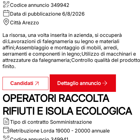
Codice annuncio
349942
Data di pubblicazione
6/8/2026
Città
Arezzo
La risorsa, una volta inserita in azienda, si occuperà
di:Lavorazioni di falegnameria su legno e materiali
affini;Assemblaggio e montaggio di mobili, arredi,
serramenti e componenti in legno;Utilizzo di macchinari e
attrezzature da falegnameria;Controllo qualità del prodott
finito.
Dettaglio annuncio
Candidati
OPERATORI RACCOLTA
RIFIUTI E ISOLA ECOLOGICA
Tipo di contratto
Somministrazione
Retribuzione Lorda
19000 - 20000 annuale
Codice annuncio
349941