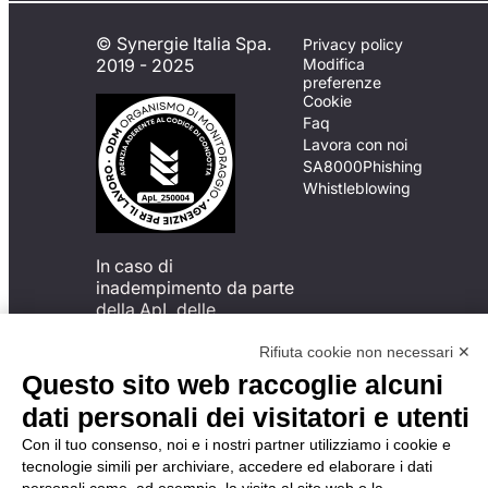
© Synergie Italia Spa.
Privacy policy
2019 - 2025
Modifica
preferenze
Cookie
Faq
Lavora con noi
SA8000
Phishing
Whistleblowing
In caso di
inadempimento da parte
della ApL delle
disposizioni
del Codice di Condotta, è
Rifiuta cookie non necessari ✕
possibile presentare un
Questo sito web raccoglie alcuni
reclamo
dati personali dei visitatori e utenti
all’Organismo di
Monitoraggio utilizzando
Con il tuo consenso, noi e i nostri partner utilizziamo i cookie e
una delle modalità
tecnologie simili per archiviare, accedere ed elaborare i dati
descritte al seguente