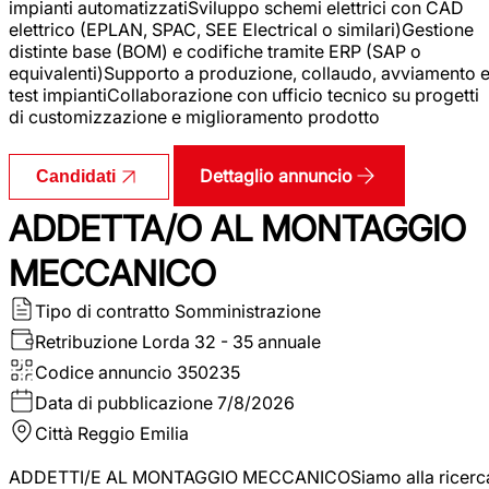
impianti automatizzatiSviluppo schemi elettrici con CAD
elettrico (EPLAN, SPAC, SEE Electrical o similari)Gestione
distinte base (BOM) e codifiche tramite ERP (SAP o
equivalenti)Supporto a produzione, collaudo, avviamento 
test impiantiCollaborazione con ufficio tecnico su progetti
di customizzazione e miglioramento prodotto
Dettaglio annuncio
Candidati
ADDETTA/O AL MONTAGGIO
MECCANICO
Tipo di contratto
Somministrazione
Retribuzione Lorda
32 - 35 annuale
Codice annuncio
350235
Data di pubblicazione
7/8/2026
Città
Reggio Emilia
ADDETTI/E AL MONTAGGIO MECCANICOSiamo alla ricerc