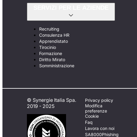
SERVIZI PER LE AZIENDE
Recruiting
Consulenza HR
Apprendistato
Tirocinio
Formazione
Diritto Mirato
Somministrazione
© Synergie Italia Spa.
Privacy policy
2019 - 2025
Modifica
preferenze
Cookie
Faq
Lavora con noi
SA8000
Phishing