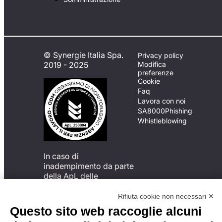
© Synergie Italia Spa.
Privacy policy
2019 - 2025
Modifica
preferenze
Cookie
Faq
Lavora con noi
SA8000
Phishing
Whistleblowing
In caso di
inadempimento da parte
della ApL delle
disposizioni
del Codice di Condotta, è
Rifiuta cookie non necessari ✕
possibile presentare un
Questo sito web raccoglie alcuni
reclamo