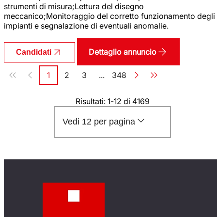
strumenti di misura;Lettura del disegno
meccanico;Monitoraggio del corretto funzionamento degli
impianti e segnalazione di eventuali anomalie.
Dettaglio annuncio
Candidati
Paginazione
1
2
3
...
348
Pagina
Pagina
Pagina
Pagina
Risultati: 1-12 di 4169
Vedi 12 per pagina