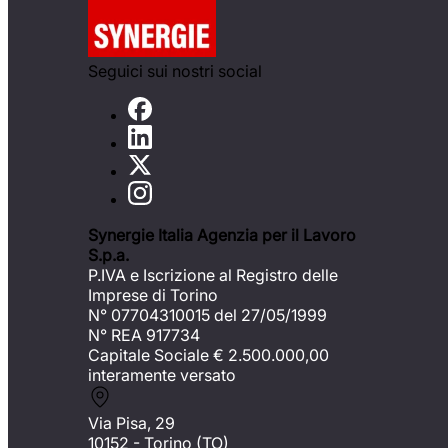
Seguici sui nostri social
Synergie Italia Agenzia per il Lavoro
S.p.a.
P.IVA e Iscrizione al Registro delle
Imprese di Torino
N° 07704310015 del 27/05/1999
N° REA 917734
Capitale Sociale €
2.500.000,00
interamente versato
Via Pisa, 29
10152 - Torino (TO)