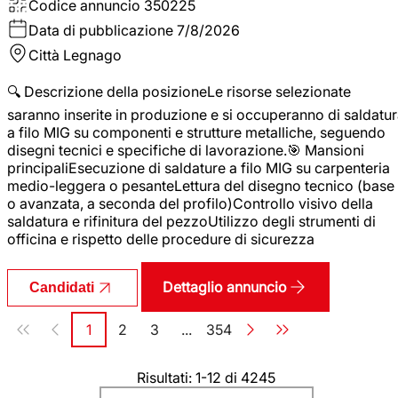
Codice annuncio
350225
Data di pubblicazione
7/8/2026
Città
Legnago
🔍 Descrizione della posizioneLe risorse selezionate
saranno inserite in produzione e si occuperanno di saldatu
a filo MIG su componenti e strutture metalliche, seguendo
disegni tecnici e specifiche di lavorazione.🎯 Mansioni
principaliEsecuzione di saldature a filo MIG su carpenteria
medio-leggera o pesanteLettura del disegno tecnico (base
o avanzata, a seconda del profilo)Controllo visivo della
saldatura e rifinitura del pezzoUtilizzo degli strumenti di
officina e rispetto delle procedure di sicurezza
Dettaglio annuncio
Candidati
Paginazione
1
2
3
...
354
Pagina
Pagina
Pagina
Pagina
Risultati: 1-12 di 4245