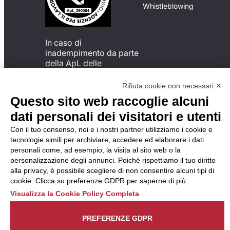
Whistleblowing
In caso di
inadempimento da parte
della ApL delle
disposizioni
del Codice di Condotta, è
Rifiuta cookie non necessari ✕
possibile presentare un
Questo sito web raccoglie alcuni
reclamo
dati personali dei visitatori e utenti
all’Organismo di
Monitoraggio utilizzando
Con il tuo consenso, noi e i nostri partner utilizziamo i cookie e
una delle modalità
tecnologie simili per archiviare, accedere ed elaborare i dati
descritte al seguente
personali come, ad esempio, la visita al sito web o la
indirizzo web
personalizzazione degli annunci. Poiché rispettiamo il tuo diritto
https://odm-
alla privacy, è possibile scegliere di non consentire alcuni tipi di
agenzielavoro.it/reclami/
.
cookie. Clicca su preferenze GDPR per saperne di più.
Visualizza la Cookie Policy Completa
PREFERENZE GDPR