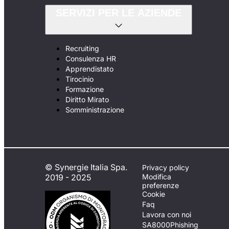
SERVIZI PER LE AZIENDE
Recruiting
Consulenza HR
Apprendistato
Tirocinio
Formazione
Diritto Mirato
Somministrazione
© Synergie Italia Spa.
Privacy policy
2019 - 2025
Modifica
preferenze
Cookie
Faq
Lavora con noi
SA8000
Phishing