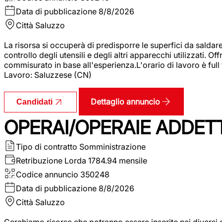
Data di pubblicazione
8/8/2026
Città
Saluzzo
La risorsa si occuperà di predisporre le superfici da saldare
controllo degli utensili e degli altri apparecchi utilizzati.
commisurato in base all'esperienza.L'orario di lavoro è full
Lavoro: Saluzzese (CN)
Dettaglio annuncio
Candidati
OPERAI/OPERAIE ADDETT
Tipo di contratto
Somministrazione
Retribuzione Lorda
1784.94 mensile
Codice annuncio
350248
Data di pubblicazione
8/8/2026
Città
Saluzzo
Cerchiamo risorse che potranno essere inserite nei diversi 