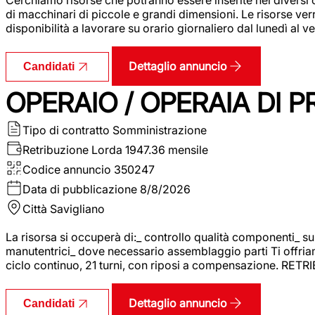
di macchinari di piccole e grandi dimensioni. Le risorse ve
disponibilità a lavorare su orario giornaliero dal lunedì al
Dettaglio annuncio
Candidati
OPERAIO / OPERAIA DI 
Tipo di contratto
Somministrazione
Retribuzione Lorda
1947.36 mensile
Codice annuncio
350247
Data di pubblicazione
8/8/2026
Città
Savigliano
La risorsa si occuperà di:_ controllo qualità componenti_ s
manutentrici_ dove necessario assemblaggio parti Ti offriam
ciclo continuo, 21 turni, con riposi a compensazione. RET
Dettaglio annuncio
Candidati