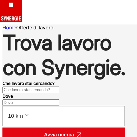
Home
Offerte di lavoro
Trova lavoro
con Synergie.
Che lavoro stai cercando?
Dove
10 km
Avvia ricerca