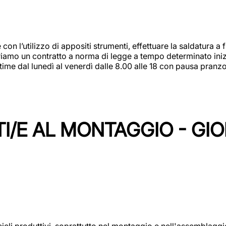
 con l’utilizzo di appositi strumenti, effettuare la saldatura 
 Offriamo un contratto a norma di legge a tempo determinato in
 time dal lunedì al venerdì dalle 8.00 alle 18 con pausa pran
I/E AL MONTAGGIO - GI
cicli produttivi, soprattutto nel montaggio e nell'assemblag