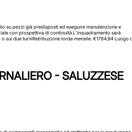
a filo su pezzi già predisposti ed eseguire manutenzione e
iziale con prospettiva di continuità.L'inquadramento sarà
zo o sui due turniRetribuzione lorda mensile: €1784,94 Luogo d
ORNALIERO - SALUZZESE
gio di componenti meccaniche ed elettriche per la produzione