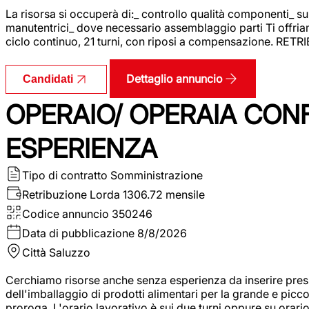
La risorsa si occuperà di:_ controllo qualità componenti_ s
manutentrici_ dove necessario assemblaggio parti Ti offriam
ciclo continuo, 21 turni, con riposi a compensazione. RET
Dettaglio annuncio
Candidati
OPERAIO/ OPERAIA CO
ESPERIENZA
Tipo di contratto
Somministrazione
Retribuzione Lorda
1306.72 mensile
Codice annuncio
350246
Data di pubblicazione
8/8/2026
Città
Saluzzo
Cerchiamo risorse anche senza esperienza da inserire pres
dell'imballaggio di prodotti alimentari per la grande e picco
proroga. L'orario lavorativo è sui due turni oppure su orar