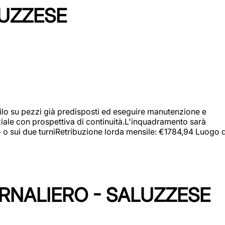
LUZZESE
a filo su pezzi già predisposti ed eseguire manutenzione e
iziale con prospettiva di continuità.L'inquadramento sarà
zo o sui due turniRetribuzione lorda mensile: €1784,94 Luogo d
ORNALIERO - SALUZZESE