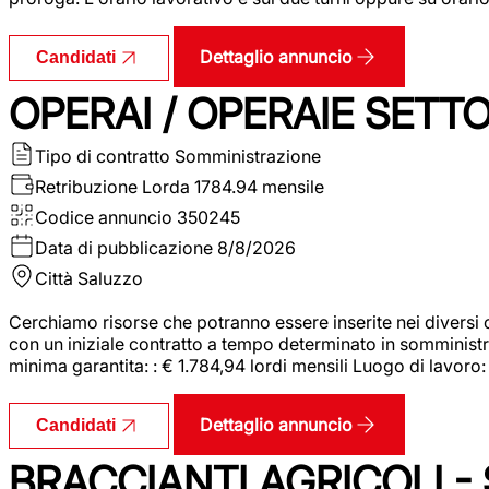
Dettaglio annuncio
Candidati
OPERAI / OPERAIE SET
Tipo di contratto
Somministrazione
Retribuzione Lorda
1784.94 mensile
Codice annuncio
350245
Data di pubblicazione
8/8/2026
Città
Saluzzo
Cerchiamo risorse che potranno essere inserite nei diversi 
con un iniziale contratto a tempo determinato in somministraz
minima garantita: : € 1.784,94 lordi mensili Luogo di lavoro
Dettaglio annuncio
Candidati
BRACCIANTI AGRICOLI -