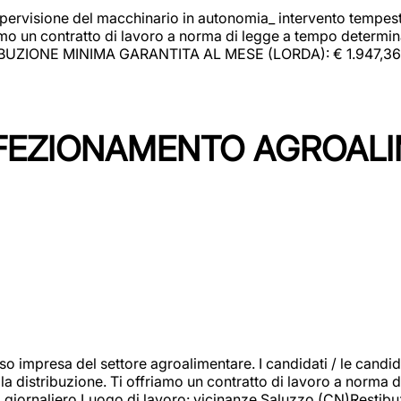
upervisione del macchinario in autonomia_ intervento tempesti
o un contratto di lavoro a norma di legge a tempo determinato
RIBUZIONE MINIMA GARANTITA AL MESE (LORDA): € 1.947,36 Il 
NFEZIONAMENTO AGROAL
so impresa del settore agroalimentare. I candidati / le can
la distribuzione. Ti offriamo un contratto di lavoro a norma d
io giornaliero.Luogo di lavoro: vicinanze Saluzzo (CN)Restibu