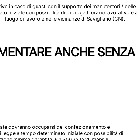
vo in caso di guasti con il supporto dei manutentori / delle
 iniziale con possibilità di proroga.L'orario lavorativo è a
luogo di lavoro è nelle vicinanze di Savigliano (CN).
IMENTARE ANCHE SENZA
didate dovranno occuparsi del confezionamento e
i legge a tempo determinato iniziale con possibilità di
zione minima garantita: € 1.306,72 lordi mensili