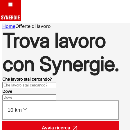
Home
Offerte di lavoro
Trova lavoro
con Synergie.
Che lavoro stai cercando?
Dove
10 km
Avvia ricerca