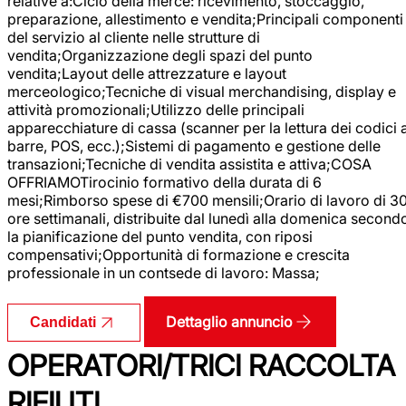
relative a:Ciclo della merce: ricevimento, stoccaggio,
preparazione, allestimento e vendita;Principali componenti
del servizio al cliente nelle strutture di
vendita;Organizzazione degli spazi del punto
vendita;Layout delle attrezzature e layout
merceologico;Tecniche di visual merchandising, display e
attività promozionali;Utilizzo delle principali
apparecchiature di cassa (scanner per la lettura dei codici 
barre, POS, ecc.);Sistemi di pagamento e gestione delle
transazioni;Tecniche di vendita assistita e attiva;COSA
OFFRIAMOTirocinio formativo della durata di 6
mesi;Rimborso spese di €700 mensili;Orario di lavoro di 3
ore settimanali, distribuite dal lunedì alla domenica second
la pianificazione del punto vendita, con riposi
compensativi;Opportunità di formazione e crescita
professionale in un contsede di lavoro: Massa;
Dettaglio annuncio
Candidati
OPERATORI/TRICI RACCOLTA
RIFIUTI