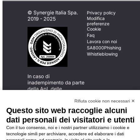
© Synergie Italia Spa.
Privacy policy
2019 - 2025
Modifica
preferenze
Cookie
Faq
Lavora con noi
SA8000
Phishing
Whistleblowing
In caso di
inadempimento da parte
della ApL delle
disposizioni
del Codice di Condotta, è
Rifiuta cookie non necessari ✕
possibile presentare un
Questo sito web raccoglie alcuni
reclamo
dati personali dei visitatori e utenti
all’Organismo di
Monitoraggio utilizzando
Con il tuo consenso, noi e i nostri partner utilizziamo i cookie e
una delle modalità
tecnologie simili per archiviare, accedere ed elaborare i dati
descritte al seguente