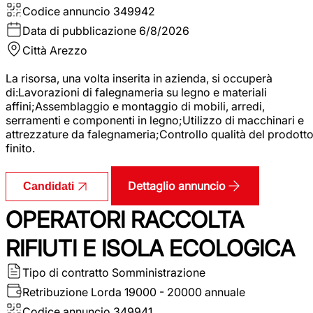
Codice annuncio
349942
Data di pubblicazione
6/8/2026
Città
Arezzo
La risorsa, una volta inserita in azienda, si occuperà
di:Lavorazioni di falegnameria su legno e materiali
affini;Assemblaggio e montaggio di mobili, arredi,
serramenti e componenti in legno;Utilizzo di macchinari e
attrezzature da falegnameria;Controllo qualità del prodott
finito.
Dettaglio annuncio
Candidati
OPERATORI RACCOLTA
RIFIUTI E ISOLA ECOLOGICA
Tipo di contratto
Somministrazione
Retribuzione Lorda
19000 - 20000 annuale
Codice annuncio
349941