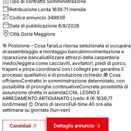
Tipo di contratto
Somministrazione
Retribuzione Lorda
1639.71 mensile
Codice annuncio
349939
Data di pubblicazione
6/8/2026
Città
Gorla Maggiore
🎯 Posizione – Cosa faraiLa risorsa selezionata si occuperà
di:assemblaggio e montaggio bancalimovimentazione e
riparazione bancaliutilizzare attrezzi della carpenteria
medio/leggera come cacciaviti, avvitatori, piedi di porco,
trapani e pinze.coordinarsi con i colleghi per garantire il
processo qualitativo e di produzione richiesto 🎁 Cosa
offriamoContratto in somministrazione determinato, con
possibilità di proroghe continuativeConcrete possibilità di
assunzione diretta in aziendaCCNL LEGNO E
ARREDAMENTO ARTIGIANATO Livello 4 (€ 1639,71
lordi/mese) ⏰ Orario di lavoroFull-time 40 ore alla
settimana su giornata (lun–ven)
Dettaglio annuncio
Candidati