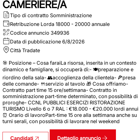
CAMERIERE/A
Tipo di contratto
Somministrazione
Retribuzione Lorda
18000 - 20000 annuale
Codice annuncio
349936
Data di pubblicazione
6/8/2026
Città
Tradate
🎯 Posizione – Cosa faraiLa risorsa, inserita in un contesto
dinamico e famigliare, si occuperà di:- 🍽️preparazione e
riordino della sala- 👥accoglienza della clientela- 🍕presa
delle comande- 🍴servizio al tavolo 🎁 Cosa offriamo-
Contratto part time 15 ore/settimana- Contratto in
somministrazione part-time determinato, con possibilità di
proroghe- CCNL PUBBLICI ESERCIZI RISTORAZIONE
TURISMO Livello 6 o 7 RAL : €18.000 - €20.000 lordi annui
⏰ Orario di lavoroPart-time 15 ore alla settimana anche su
turni serali, con possibilità di lavorare nel weekend
Dettaglio annuncio
Candidati