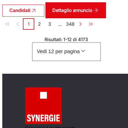
Dettaglio annuncio
Candidati
Paginazione
1
2
3
...
348
Pagina
Pagina
Pagina
Pagina
Risultati: 1-12 di 4173
Vedi 12 per pagina