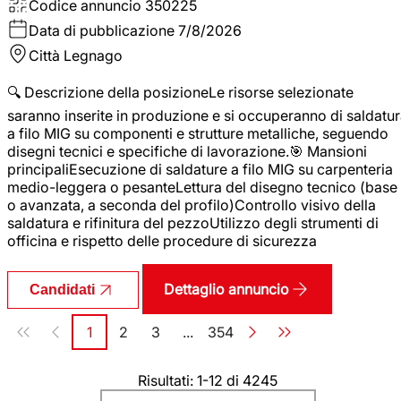
Codice annuncio
350225
Data di pubblicazione
7/8/2026
Città
Legnago
🔍 Descrizione della posizioneLe risorse selezionate
saranno inserite in produzione e si occuperanno di saldatu
a filo MIG su componenti e strutture metalliche, seguendo
disegni tecnici e specifiche di lavorazione.🎯 Mansioni
principaliEsecuzione di saldature a filo MIG su carpenteria
medio-leggera o pesanteLettura del disegno tecnico (base
o avanzata, a seconda del profilo)Controllo visivo della
saldatura e rifinitura del pezzoUtilizzo degli strumenti di
officina e rispetto delle procedure di sicurezza
Dettaglio annuncio
Candidati
Paginazione
1
2
3
...
354
Pagina
Pagina
Pagina
Pagina
Risultati: 1-12 di 4245