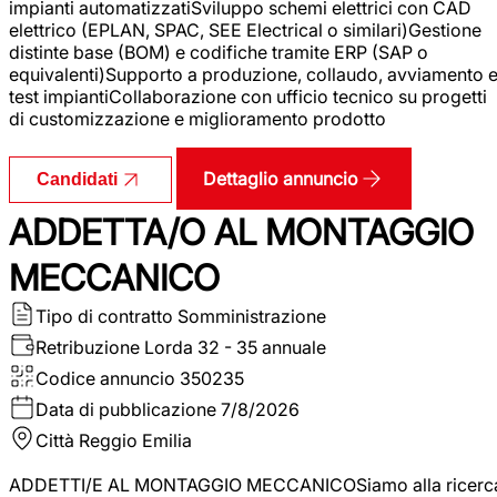
impianti automatizzatiSviluppo schemi elettrici con CAD
elettrico (EPLAN, SPAC, SEE Electrical o similari)Gestione
distinte base (BOM) e codifiche tramite ERP (SAP o
equivalenti)Supporto a produzione, collaudo, avviamento 
test impiantiCollaborazione con ufficio tecnico su progetti
di customizzazione e miglioramento prodotto
Dettaglio annuncio
Candidati
ADDETTA/O AL MONTAGGIO
MECCANICO
Tipo di contratto
Somministrazione
Retribuzione Lorda
32 - 35 annuale
Codice annuncio
350235
Data di pubblicazione
7/8/2026
Città
Reggio Emilia
ADDETTI/E AL MONTAGGIO MECCANICOSiamo alla ricerc