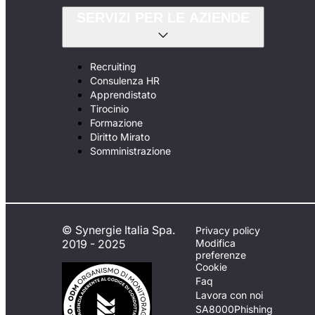
SERVIZI PER LE AZIENDE
Recruiting
Consulenza HR
Apprendistato
Tirocinio
Formazione
Diritto Mirato
Somministrazione
© Synergie Italia Spa.
Privacy policy
2019 - 2025
Modifica
preferenze
Cookie
Faq
Lavora con noi
SA8000
Phishing