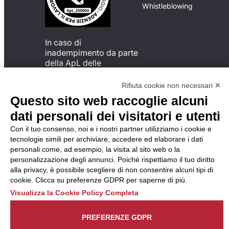
Whistleblowing
In caso di
inadempimento da parte
della ApL delle
disposizioni
del Codice di Condotta, è
Rifiuta cookie non necessari ✕
possibile presentare un
Questo sito web raccoglie alcuni
reclamo
dati personali dei visitatori e utenti
all’Organismo di
Monitoraggio utilizzando
Con il tuo consenso, noi e i nostri partner utilizziamo i cookie e
una delle modalità
tecnologie simili per archiviare, accedere ed elaborare i dati
descritte al seguente
personali come, ad esempio, la visita al sito web o la
indirizzo web
personalizzazione degli annunci. Poiché rispettiamo il tuo diritto
https://odm-
alla privacy, è possibile scegliere di non consentire alcuni tipi di
agenzielavoro.it/reclami/
.
cookie. Clicca su preferenze GDPR per saperne di più.
Visualizza la Cookie Policy Completa
PREFERENZE GDPR