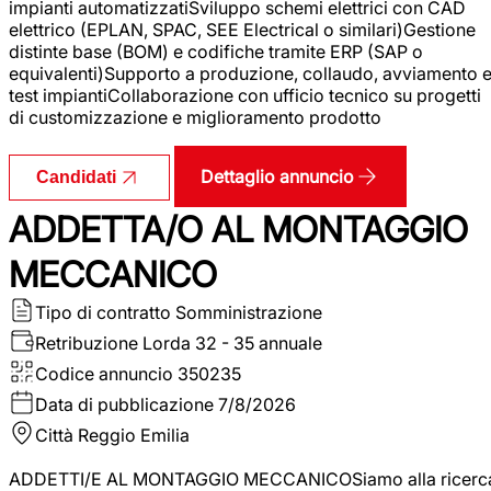
impianti automatizzatiSviluppo schemi elettrici con CAD
elettrico (EPLAN, SPAC, SEE Electrical o similari)Gestione
distinte base (BOM) e codifiche tramite ERP (SAP o
equivalenti)Supporto a produzione, collaudo, avviamento 
test impiantiCollaborazione con ufficio tecnico su progetti
di customizzazione e miglioramento prodotto
Dettaglio annuncio
Candidati
ADDETTA/O AL MONTAGGIO
MECCANICO
Tipo di contratto
Somministrazione
Retribuzione Lorda
32 - 35 annuale
Codice annuncio
350235
Data di pubblicazione
7/8/2026
Città
Reggio Emilia
ADDETTI/E AL MONTAGGIO MECCANICOSiamo alla ricerc