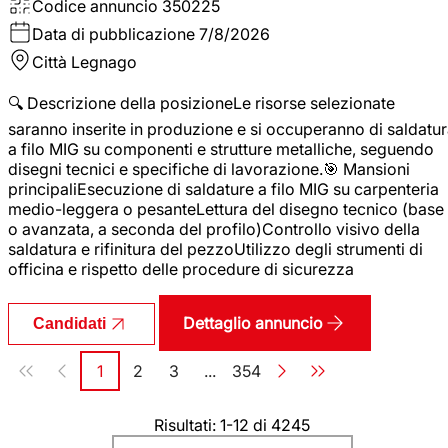
Codice annuncio
350225
Data di pubblicazione
7/8/2026
Città
Legnago
🔍 Descrizione della posizioneLe risorse selezionate
saranno inserite in produzione e si occuperanno di saldatu
a filo MIG su componenti e strutture metalliche, seguendo
disegni tecnici e specifiche di lavorazione.🎯 Mansioni
principaliEsecuzione di saldature a filo MIG su carpenteria
medio-leggera o pesanteLettura del disegno tecnico (base
o avanzata, a seconda del profilo)Controllo visivo della
saldatura e rifinitura del pezzoUtilizzo degli strumenti di
officina e rispetto delle procedure di sicurezza
Dettaglio annuncio
Candidati
Paginazione
1
2
3
...
354
Pagina
Pagina
Pagina
Pagina
Risultati: 1-12 di 4245