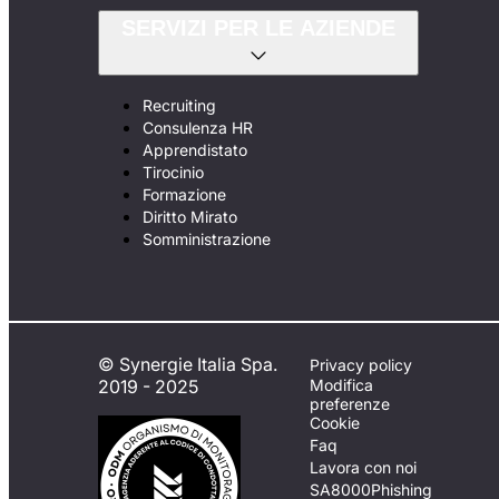
SERVIZI PER LE AZIENDE
Recruiting
Consulenza HR
Apprendistato
Tirocinio
Formazione
Diritto Mirato
Somministrazione
© Synergie Italia Spa.
Privacy policy
2019 - 2025
Modifica
preferenze
Cookie
Faq
Lavora con noi
SA8000
Phishing