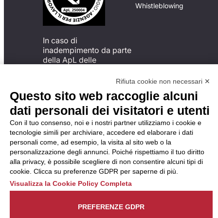
Whistleblowing
In caso di
inadempimento da parte
della ApL delle
disposizioni
del Codice di Condotta, è
Rifiuta cookie non necessari ✕
possibile presentare un
Questo sito web raccoglie alcuni
reclamo
dati personali dei visitatori e utenti
all’Organismo di
Monitoraggio utilizzando
Con il tuo consenso, noi e i nostri partner utilizziamo i cookie e
una delle modalità
tecnologie simili per archiviare, accedere ed elaborare i dati
descritte al seguente
personali come, ad esempio, la visita al sito web o la
indirizzo web
personalizzazione degli annunci. Poiché rispettiamo il tuo diritto
https://odm-
alla privacy, è possibile scegliere di non consentire alcuni tipi di
agenzielavoro.it/reclami/
.
cookie. Clicca su preferenze GDPR per saperne di più.
Visualizza la Cookie Policy Completa
PREFERENZE GDPR