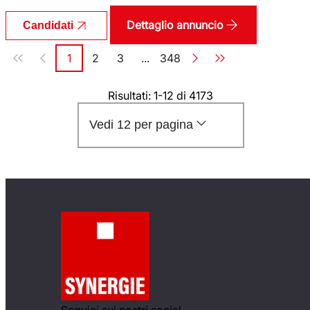
Dettaglio annuncio
Candidati
Paginazione
1
2
3
...
348
Pagina
Pagina
Pagina
Pagina
Risultati: 1-12 di 4173
Vedi 12 per pagina