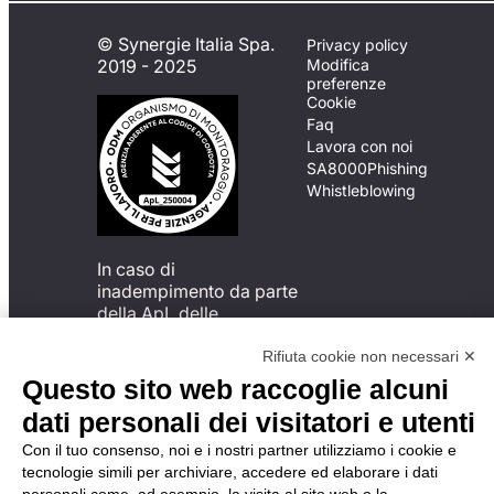
© Synergie Italia Spa.
Privacy policy
2019 - 2025
Modifica
preferenze
Cookie
Faq
Lavora con noi
SA8000
Phishing
Whistleblowing
In caso di
inadempimento da parte
della ApL delle
disposizioni
del Codice di Condotta, è
Rifiuta cookie non necessari ✕
possibile presentare un
Questo sito web raccoglie alcuni
reclamo
dati personali dei visitatori e utenti
all’Organismo di
Monitoraggio utilizzando
Con il tuo consenso, noi e i nostri partner utilizziamo i cookie e
una delle modalità
tecnologie simili per archiviare, accedere ed elaborare i dati
descritte al seguente