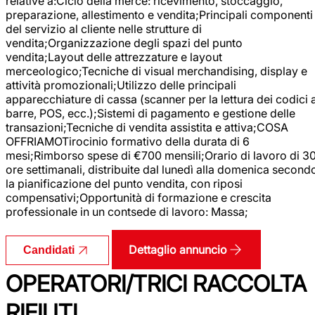
relative a:Ciclo della merce: ricevimento, stoccaggio,
preparazione, allestimento e vendita;Principali componenti
del servizio al cliente nelle strutture di
vendita;Organizzazione degli spazi del punto
vendita;Layout delle attrezzature e layout
merceologico;Tecniche di visual merchandising, display e
attività promozionali;Utilizzo delle principali
apparecchiature di cassa (scanner per la lettura dei codici 
barre, POS, ecc.);Sistemi di pagamento e gestione delle
transazioni;Tecniche di vendita assistita e attiva;COSA
OFFRIAMOTirocinio formativo della durata di 6
mesi;Rimborso spese di €700 mensili;Orario di lavoro di 3
ore settimanali, distribuite dal lunedì alla domenica second
la pianificazione del punto vendita, con riposi
compensativi;Opportunità di formazione e crescita
professionale in un contsede di lavoro: Massa;
Dettaglio annuncio
Candidati
OPERATORI/TRICI RACCOLTA
RIFIUTI