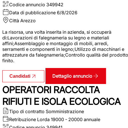
Codice annuncio
349942
Data di pubblicazione
6/8/2026
Città
Arezzo
La risorsa, una volta inserita in azienda, si occuperà
di:Lavorazioni di falegnameria su legno e materiali
affini;Assemblaggio e montaggio di mobili, arredi,
serramenti e componenti in legno;Utilizzo di macchinari e
attrezzature da falegnameria;Controllo qualità del prodott
finito.
Dettaglio annuncio
Candidati
OPERATORI RACCOLTA
RIFIUTI E ISOLA ECOLOGICA
Tipo di contratto
Somministrazione
Retribuzione Lorda
19000 - 20000 annuale
Codice annuncio
349941