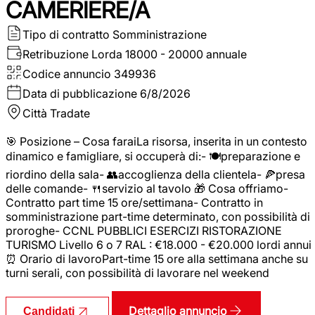
CAMERIERE/A
Tipo di contratto
Somministrazione
Retribuzione Lorda
18000 - 20000 annuale
Codice annuncio
349936
Data di pubblicazione
6/8/2026
Città
Tradate
🎯 Posizione – Cosa faraiLa risorsa, inserita in un contesto
dinamico e famigliare, si occuperà di:- 🍽️preparazione e
riordino della sala- 👥accoglienza della clientela- 🍕presa
delle comande- 🍴servizio al tavolo 🎁 Cosa offriamo-
Contratto part time 15 ore/settimana- Contratto in
somministrazione part-time determinato, con possibilità di
proroghe- CCNL PUBBLICI ESERCIZI RISTORAZIONE
TURISMO Livello 6 o 7 RAL : €18.000 - €20.000 lordi annui
⏰ Orario di lavoroPart-time 15 ore alla settimana anche su
turni serali, con possibilità di lavorare nel weekend
Dettaglio annuncio
Candidati