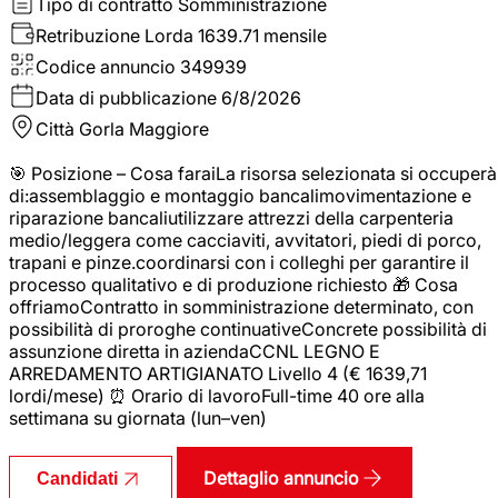
Tipo di contratto
Somministrazione
Retribuzione Lorda
1639.71 mensile
Codice annuncio
349939
Data di pubblicazione
6/8/2026
Città
Gorla Maggiore
🎯 Posizione – Cosa faraiLa risorsa selezionata si occuperà
di:assemblaggio e montaggio bancalimovimentazione e
riparazione bancaliutilizzare attrezzi della carpenteria
medio/leggera come cacciaviti, avvitatori, piedi di porco,
trapani e pinze.coordinarsi con i colleghi per garantire il
processo qualitativo e di produzione richiesto 🎁 Cosa
offriamoContratto in somministrazione determinato, con
possibilità di proroghe continuativeConcrete possibilità di
assunzione diretta in aziendaCCNL LEGNO E
ARREDAMENTO ARTIGIANATO Livello 4 (€ 1639,71
lordi/mese) ⏰ Orario di lavoroFull-time 40 ore alla
settimana su giornata (lun–ven)
Dettaglio annuncio
Candidati