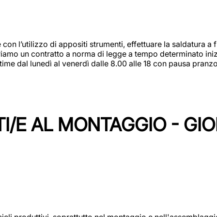
 con l’utilizzo di appositi strumenti, effettuare la saldatura 
 Offriamo un contratto a norma di legge a tempo determinato in
 time dal lunedì al venerdì dalle 8.00 alle 18 con pausa pran
I/E AL MONTAGGIO - GI
cicli produttivi, soprattutto nel montaggio e nell'assemblag