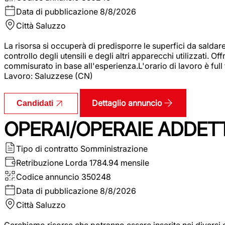
Data di pubblicazione
8/8/2026
Città
Saluzzo
La risorsa si occuperà di predisporre le superfici da saldare
controllo degli utensili e degli altri apparecchi utilizzati.
commisurato in base all'esperienza.L'orario di lavoro è full
Lavoro: Saluzzese (CN)
Dettaglio annuncio
Candidati
OPERAI/OPERAIE ADDETT
Tipo di contratto
Somministrazione
Retribuzione Lorda
1784.94 mensile
Codice annuncio
350248
Data di pubblicazione
8/8/2026
Città
Saluzzo
Cerchiamo risorse che potranno essere inserite nei diversi 