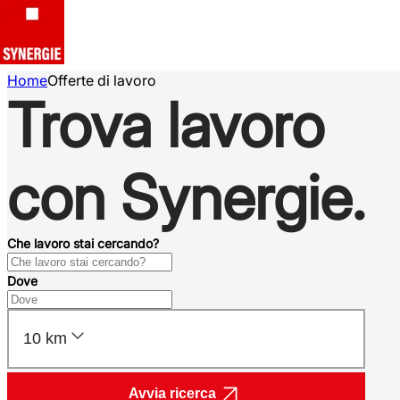
Home
Offerte di lavoro
Trova lavoro
con Synergie.
Che lavoro stai cercando?
Dove
10 km
Avvia ricerca