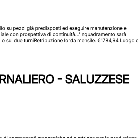
a filo su pezzi già predisposti ed eseguire manutenzione e
iziale con prospettiva di continuità.L'inquadramento sarà
zo o sui due turniRetribuzione lorda mensile: €1784,94 Luogo d
ORNALIERO - SALUZZESE
gio di componenti meccaniche ed elettriche per la produzione