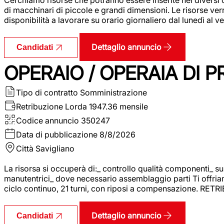
di macchinari di piccole e grandi dimensioni. Le risorse ve
disponibilità a lavorare su orario giornaliero dal lunedì al
Dettaglio annuncio
Candidati
OPERAIO / OPERAIA DI 
Tipo di contratto
Somministrazione
Retribuzione Lorda
1947.36 mensile
Codice annuncio
350247
Data di pubblicazione
8/8/2026
Città
Savigliano
La risorsa si occuperà di:_ controllo qualità componenti_ s
manutentrici_ dove necessario assemblaggio parti Ti offriam
ciclo continuo, 21 turni, con riposi a compensazione. RET
Dettaglio annuncio
Candidati