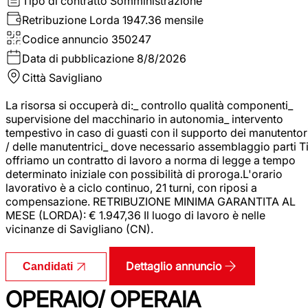
Tipo di contratto
Somministrazione
Retribuzione Lorda
1947.36 mensile
Codice annuncio
350247
Data di pubblicazione
8/8/2026
Città
Savigliano
La risorsa si occuperà di:_ controllo qualità componenti_
supervisione del macchinario in autonomia_ intervento
tempestivo in caso di guasti con il supporto dei manutentor
/ delle manutentrici_ dove necessario assemblaggio parti T
offriamo un contratto di lavoro a norma di legge a tempo
determinato iniziale con possibilità di proroga.L'orario
lavorativo è a ciclo continuo, 21 turni, con riposi a
compensazione. RETRIBUZIONE MINIMA GARANTITA AL
MESE (LORDA): € 1.947,36 Il luogo di lavoro è nelle
vicinanze di Savigliano (CN).
Dettaglio annuncio
Candidati
OPERAIO/ OPERAIA