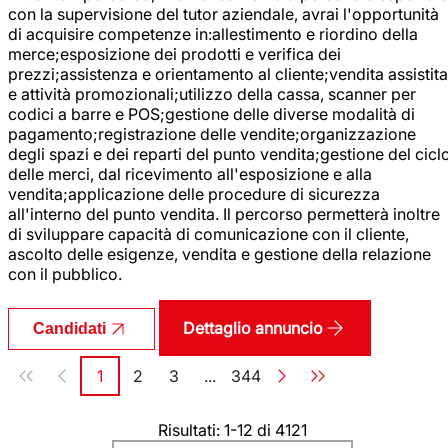
con la supervisione del tutor aziendale, avrai l'opportunità
di acquisire competenze in:allestimento e riordino della
merce;esposizione dei prodotti e verifica dei
prezzi;assistenza e orientamento al cliente;vendita assistita
e attività promozionali;utilizzo della cassa, scanner per
codici a barre e POS;gestione delle diverse modalità di
pagamento;registrazione delle vendite;organizzazione
degli spazi e dei reparti del punto vendita;gestione del cicl
delle merci, dal ricevimento all'esposizione e alla
vendita;applicazione delle procedure di sicurezza
all'interno del punto vendita. Il percorso permetterà inoltre
di sviluppare capacità di comunicazione con il cliente,
ascolto delle esigenze, vendita e gestione della relazione
con il pubblico.
Dettaglio annuncio
Candidati
Paginazione
1
2
3
...
344
Pagina
Pagina
Pagina
Pagina
Risultati: 1-12 di 4121