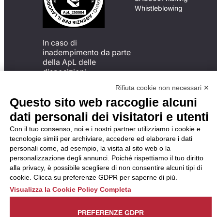
Whistleblowing
In caso di
inadempimento da parte
della ApL delle
disposizioni
del Codice di Condotta, è
Rifiuta cookie non necessari ✕
possibile presentare un
Questo sito web raccoglie alcuni
reclamo
all’Organismo di
dati personali dei visitatori e utenti
Monitoraggio utilizzando
Con il tuo consenso, noi e i nostri partner utilizziamo i cookie e
una delle modalità
tecnologie simili per archiviare, accedere ed elaborare i dati
descritte al seguente
personali come, ad esempio, la visita al sito web o la
indirizzo web
personalizzazione degli annunci. Poiché rispettiamo il tuo diritto
https://odm-
alla privacy, è possibile scegliere di non consentire alcuni tipi di
agenzielavoro.it/reclami/
.
cookie. Clicca su preferenze GDPR per saperne di più.
Visualizza la Cookie Policy Completa
PREFERENZE GDPR