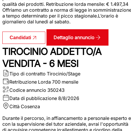
qualità dei prodotti. Retribuzione lorda mensile: € 1.497,34
Offriamo un contratto a norma di legge in somministrazion
a tempo determinato per il picco stagionale.L’orario è
giornaliero dal lunedì al sabato.
Dettaglio annuncio
Candidati
TIROCINIO ADDETTO/A
VENDITA - 6 MESI
Tipo di contratto
Tirocinio/Stage
Retribuzione Lorda
700 mensile
Codice annuncio
350243
Data di pubblicazione
8/8/2026
Città
Cosenza
Durante il percorso, in affiancamento a personale esperto e
con la supervisione del tutor aziendale, avrai l'opportunità
di acquisire competenze in:allestimento e riordino della