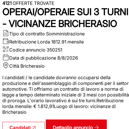
4121
OFFERTE TROVATE
OPERAI/OPERAIE SUI 3 TURNI
- VICINANZE BRICHERASIO
Tipo di contratto
Somministrazione
Retribuzione Lorda
1812.91 mensile
Codice annuncio
350251
Data di pubblicazione
8/8/2026
Città
Bricherasio
I candidati / le candidate dovranno occuparsi della
produzione e dell'assemblaggio di componenti per il setto
automotive. Ti offriamo un contratto di lavoro a norma di
legge a tempo determinato iniziale di 3 mesi con possibilità
di proroga. L'orario lavorativo è sui tre turni.Retribuzione
lorda mensile: € 1.812,91Luogo di lavoro: vicinanze di
Bricherasio
Dettaglio annuncio
Candidati