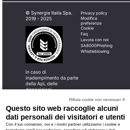
© Synergie Italia Spa.
Privacy policy
2019 - 2025
Modifica
preferenze
Cookie
Faq
Lavora con noi
SA8000
Phishing
Whistleblowing
In caso di
inadempimento da parte
della ApL delle
disposizioni
del Codice di Condotta, è
Rifiuta cookie non necessari ✕
possibile presentare un
reclamo
Questo sito web raccoglie alcuni
all’Organismo di
dati personali dei visitatori e utenti
Monitoraggio utilizzando
una delle modalità
Con il tuo consenso, noi e i nostri partner utilizziamo i cookie e