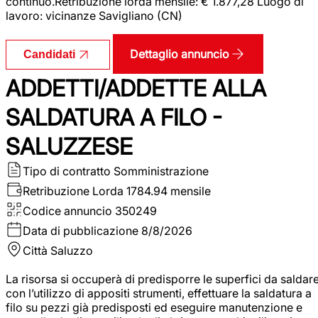
continuo.Retribuzione lorda mensile: € 1.877,28 Luogo di
lavoro: vicinanze Savigliano (CN)
Dettaglio annuncio
Candidati
ADDETTI/ADDETTE ALLA
SALDATURA A FILO -
SALUZZESE
Tipo di contratto
Somministrazione
Retribuzione Lorda
1784.94 mensile
Codice annuncio
350249
Data di pubblicazione
8/8/2026
Città
Saluzzo
La risorsa si occuperà di predisporre le superfici da saldar
con l’utilizzo di appositi strumenti, effettuare la saldatura a
filo su pezzi già predisposti ed eseguire manutenzione e