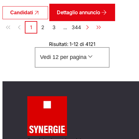
Dettaglio annuncio
Candidati
Paginazione
1
2
3
...
344
Pagina
Pagina
Pagina
Pagina
Risultati: 1-12 di 4121
Vedi 12 per pagina