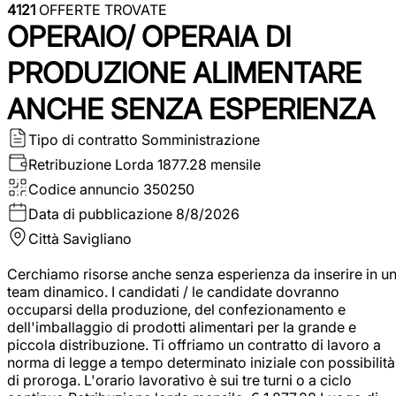
4121
OFFERTE TROVATE
OPERAIO/ OPERAIA DI
PRODUZIONE ALIMENTARE
ANCHE SENZA ESPERIENZA
Tipo di contratto
Somministrazione
Retribuzione Lorda
1877.28 mensile
Codice annuncio
350250
Data di pubblicazione
8/8/2026
Città
Savigliano
Cerchiamo risorse anche senza esperienza da inserire in u
team dinamico. I candidati / le candidate dovranno
occuparsi della produzione, del confezionamento e
dell'imballaggio di prodotti alimentari per la grande e
piccola distribuzione. Ti offriamo un contratto di lavoro a
norma di legge a tempo determinato iniziale con possibilità
di proroga. L'orario lavorativo è sui tre turni o a ciclo