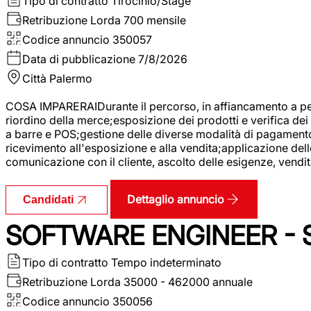
Tipo di contratto
Tirocinio/Stage
Retribuzione Lorda
700 mensile
Codice annuncio
350057
Data di pubblicazione
7/8/2026
Città
Palermo
COSA IMPARERAIDurante il percorso, in affiancamento a pers
riordino della merce;esposizione dei prodotti e verifica dei 
a barre e POS;gestione delle diverse modalità di pagamento;
ricevimento all'esposizione e alla vendita;applicazione dell
comunicazione con il cliente, ascolto delle esigenze, vendit
Dettaglio annuncio
Candidati
SOFTWARE ENGINEER - 
Tipo di contratto
Tempo indeterminato
Retribuzione Lorda
35000 - 462000 annuale
Codice annuncio
350056