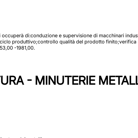
 si occuperà di:conduzione e supervisione di macchinari indust
clo produttivo;controllo qualità del prodotto finito;verifica 
753,00 -1981,00.
URA - MINUTERIE METAL