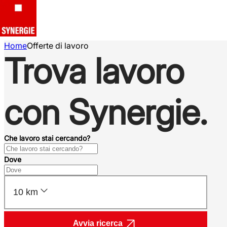
Home
Offerte di lavoro
Trova lavoro
con Synergie.
Che lavoro stai cercando?
Dove
10 km
Avvia ricerca