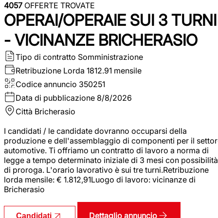
4057
OFFERTE TROVATE
OPERAI/OPERAIE SUI 3 TURNI
- VICINANZE BRICHERASIO
Tipo di contratto
Somministrazione
Retribuzione Lorda
1812.91 mensile
Codice annuncio
350251
Data di pubblicazione
8/8/2026
Città
Bricherasio
I candidati / le candidate dovranno occuparsi della
produzione e dell'assemblaggio di componenti per il setto
automotive. Ti offriamo un contratto di lavoro a norma di
legge a tempo determinato iniziale di 3 mesi con possibilità
di proroga. L'orario lavorativo è sui tre turni.Retribuzione
lorda mensile: € 1.812,91Luogo di lavoro: vicinanze di
Bricherasio
Dettaglio annuncio
Candidati