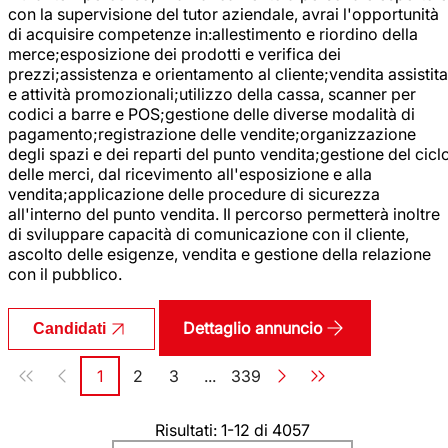
con la supervisione del tutor aziendale, avrai l'opportunità
di acquisire competenze in:allestimento e riordino della
merce;esposizione dei prodotti e verifica dei
prezzi;assistenza e orientamento al cliente;vendita assistita
e attività promozionali;utilizzo della cassa, scanner per
codici a barre e POS;gestione delle diverse modalità di
pagamento;registrazione delle vendite;organizzazione
degli spazi e dei reparti del punto vendita;gestione del cicl
delle merci, dal ricevimento all'esposizione e alla
vendita;applicazione delle procedure di sicurezza
all'interno del punto vendita. Il percorso permetterà inoltre
di sviluppare capacità di comunicazione con il cliente,
ascolto delle esigenze, vendita e gestione della relazione
con il pubblico.
Dettaglio annuncio
Candidati
Paginazione
1
2
3
...
339
Pagina
Pagina
Pagina
Pagina
Risultati: 1-12 di 4057