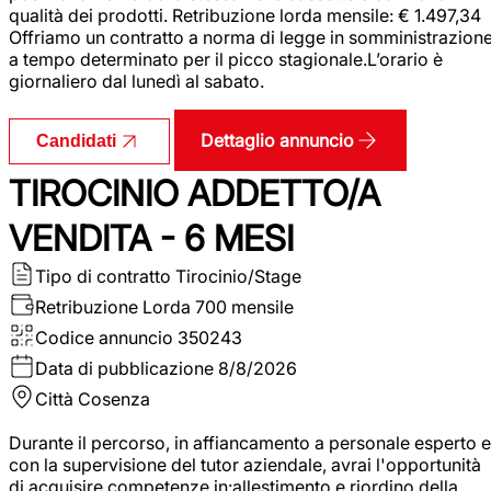
qualità dei prodotti. Retribuzione lorda mensile: € 1.497,34
Offriamo un contratto a norma di legge in somministrazion
a tempo determinato per il picco stagionale.L’orario è
giornaliero dal lunedì al sabato.
Dettaglio annuncio
Candidati
TIROCINIO ADDETTO/A
VENDITA - 6 MESI
Tipo di contratto
Tirocinio/Stage
Retribuzione Lorda
700 mensile
Codice annuncio
350243
Data di pubblicazione
8/8/2026
Città
Cosenza
Durante il percorso, in affiancamento a personale esperto e
con la supervisione del tutor aziendale, avrai l'opportunità
di acquisire competenze in:allestimento e riordino della