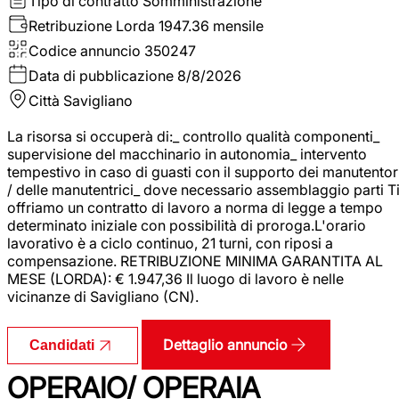
Tipo di contratto
Somministrazione
Retribuzione Lorda
1947.36 mensile
Codice annuncio
350247
Data di pubblicazione
8/8/2026
Città
Savigliano
La risorsa si occuperà di:_ controllo qualità componenti_
supervisione del macchinario in autonomia_ intervento
tempestivo in caso di guasti con il supporto dei manutentor
/ delle manutentrici_ dove necessario assemblaggio parti T
offriamo un contratto di lavoro a norma di legge a tempo
determinato iniziale con possibilità di proroga.L'orario
lavorativo è a ciclo continuo, 21 turni, con riposi a
compensazione. RETRIBUZIONE MINIMA GARANTITA AL
MESE (LORDA): € 1.947,36 Il luogo di lavoro è nelle
vicinanze di Savigliano (CN).
Dettaglio annuncio
Candidati
OPERAIO/ OPERAIA