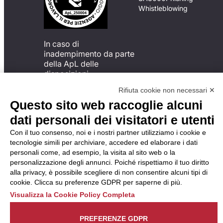
Whistleblowing
In caso di
inadempimento da parte
della ApL delle
disposizioni
del Codice di Condotta, è
Rifiuta cookie non necessari ✕
possibile presentare un
Questo sito web raccoglie alcuni
reclamo
all’Organismo di
dati personali dei visitatori e utenti
Monitoraggio utilizzando
Con il tuo consenso, noi e i nostri partner utilizziamo i cookie e
una delle modalità
tecnologie simili per archiviare, accedere ed elaborare i dati
descritte al seguente
personali come, ad esempio, la visita al sito web o la
indirizzo web
personalizzazione degli annunci. Poiché rispettiamo il tuo diritto
https://odm-
alla privacy, è possibile scegliere di non consentire alcuni tipi di
agenzielavoro.it/reclami/
.
cookie. Clicca su preferenze GDPR per saperne di più.
Visualizza la Cookie Policy Completa
PREFERENZE GDPR