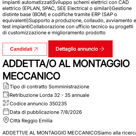
impianti automatizzatiSviluppo schemi elettrici con CAD
elettrico (EPLAN, SPAC, SEE Electrical o similari)Gestione
distinte base (BOM) e codifiche tramite ERP (SAP o
equivalenti)Supporto a produzione, collaudo, avviamento 
test impiantiCollaborazione con ufficio tecnico su progetti
di customizzazione e miglioramento prodotto
Dettaglio annuncio
Candidati
ADDETTA/O AL MONTAGGIO
MECCANICO
Tipo di contratto
Somministrazione
Retribuzione Lorda
32 - 35 annuale
Codice annuncio
350235
Data di pubblicazione
7/8/2026
Città
Reggio Emilia
ADDETTI/E AL MONTAGGIO MECCANICOSiamo alla ricerc