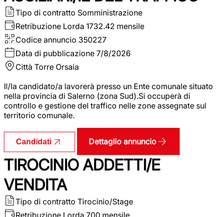
Tipo di contratto
Somministrazione
Retribuzione Lorda
1732.42 mensile
Codice annuncio
350227
Data di pubblicazione
7/8/2026
Città
Torre Orsaia
Il/la candidato/a lavorerà presso un Ente comunale situato
nella provincia di Salerno (zona Sud).Si occuperà di
controllo e gestione del traffico nelle zone assegnate sul
territorio comunale.
Dettaglio annuncio
Candidati
TIROCINIO ADDETTI/E
VENDITA
Tipo di contratto
Tirocinio/Stage
Retribuzione Lorda
700 mensile