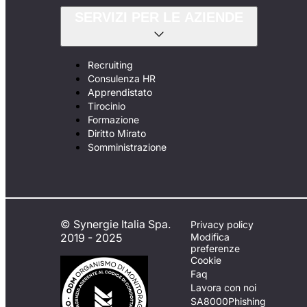
SERVIZI PER LE AZIENDE
Recruiting
Consulenza HR
Apprendistato
Tirocinio
Formazione
Diritto Mirato
Somministrazione
© Synergie Italia Spa.
Privacy policy
2019 - 2025
Modifica
preferenze
Cookie
Faq
Lavora con noi
SA8000
Phishing