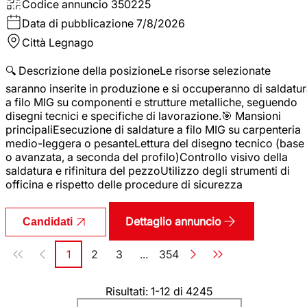
Codice annuncio
350225
Data di pubblicazione
7/8/2026
Città
Legnago
🔍 Descrizione della posizioneLe risorse selezionate
saranno inserite in produzione e si occuperanno di saldatu
a filo MIG su componenti e strutture metalliche, seguendo
disegni tecnici e specifiche di lavorazione.🎯 Mansioni
principaliEsecuzione di saldature a filo MIG su carpenteria
medio-leggera o pesanteLettura del disegno tecnico (base
o avanzata, a seconda del profilo)Controllo visivo della
saldatura e rifinitura del pezzoUtilizzo degli strumenti di
officina e rispetto delle procedure di sicurezza
Dettaglio annuncio
Candidati
Paginazione
1
2
3
...
354
Pagina
Pagina
Pagina
Pagina
Risultati: 1-12 di 4245