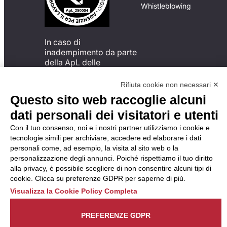
Whistleblowing
In caso di
inadempimento da parte
della ApL delle
disposizioni
del Codice di Condotta, è
Rifiuta cookie non necessari ✕
possibile presentare un
Questo sito web raccoglie alcuni
reclamo
dati personali dei visitatori e utenti
all’Organismo di
Monitoraggio utilizzando
Con il tuo consenso, noi e i nostri partner utilizziamo i cookie e
una delle modalità
tecnologie simili per archiviare, accedere ed elaborare i dati
descritte al seguente
personali come, ad esempio, la visita al sito web o la
indirizzo web
personalizzazione degli annunci. Poiché rispettiamo il tuo diritto
https://odm-
alla privacy, è possibile scegliere di non consentire alcuni tipi di
agenzielavoro.it/reclami/
.
cookie. Clicca su preferenze GDPR per saperne di più.
Visualizza la Cookie Policy Completa
PREFERENZE GDPR