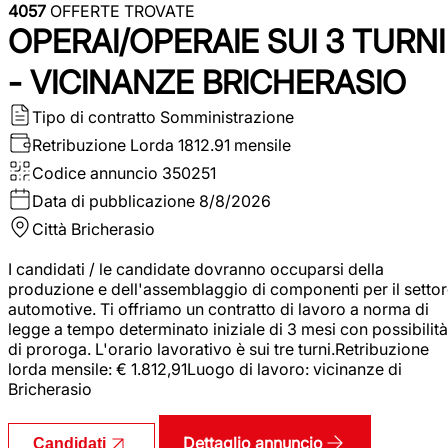
4057
OFFERTE TROVATE
OPERAI/OPERAIE SUI 3 TURNI
- VICINANZE BRICHERASIO
Tipo di contratto
Somministrazione
Retribuzione Lorda
1812.91 mensile
Codice annuncio
350251
Data di pubblicazione
8/8/2026
Città
Bricherasio
I candidati / le candidate dovranno occuparsi della
produzione e dell'assemblaggio di componenti per il setto
automotive. Ti offriamo un contratto di lavoro a norma di
legge a tempo determinato iniziale di 3 mesi con possibilità
di proroga. L'orario lavorativo è sui tre turni.Retribuzione
lorda mensile: € 1.812,91Luogo di lavoro: vicinanze di
Bricherasio
Dettaglio annuncio
Candidati