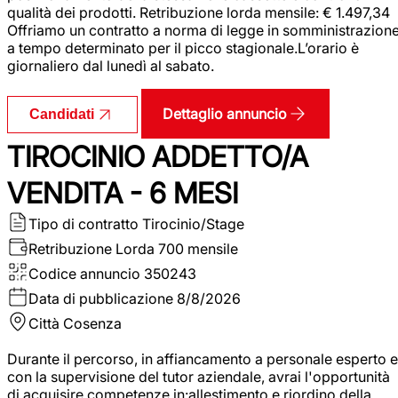
qualità dei prodotti. Retribuzione lorda mensile: € 1.497,34
Offriamo un contratto a norma di legge in somministrazion
a tempo determinato per il picco stagionale.L’orario è
giornaliero dal lunedì al sabato.
Dettaglio annuncio
Candidati
TIROCINIO ADDETTO/A
VENDITA - 6 MESI
Tipo di contratto
Tirocinio/Stage
Retribuzione Lorda
700 mensile
Codice annuncio
350243
Data di pubblicazione
8/8/2026
Città
Cosenza
Durante il percorso, in affiancamento a personale esperto e
con la supervisione del tutor aziendale, avrai l'opportunità
di acquisire competenze in:allestimento e riordino della