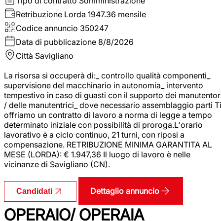
Tipo di contratto
Somministrazione
Retribuzione Lorda
1947.36 mensile
Codice annuncio
350247
Data di pubblicazione
8/8/2026
Città
Savigliano
La risorsa si occuperà di:_ controllo qualità componenti_
supervisione del macchinario in autonomia_ intervento
tempestivo in caso di guasti con il supporto dei manutentor
/ delle manutentrici_ dove necessario assemblaggio parti T
offriamo un contratto di lavoro a norma di legge a tempo
determinato iniziale con possibilità di proroga.L'orario
lavorativo è a ciclo continuo, 21 turni, con riposi a
compensazione. RETRIBUZIONE MINIMA GARANTITA AL
MESE (LORDA): € 1.947,36 Il luogo di lavoro è nelle
vicinanze di Savigliano (CN).
Dettaglio annuncio
Candidati
OPERAIO/ OPERAIA