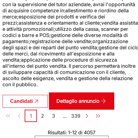
con la supervisione del tutor aziendale, avrai l'opportunità
di acquisire competenze in:allestimento e riordino della
merce;esposizione dei prodotti e verifica dei
prezzi;assistenza e orientamento al cliente;vendita assistita
e attività promozionali;utilizzo della cassa, scanner per
codici a barre e POS;gestione delle diverse modalità di
pagamento;registrazione delle vendite;organizzazione
degli spazi e dei reparti del punto vendita;gestione del cicl
delle merci, dal ricevimento all'esposizione e alla
vendita;applicazione delle procedure di sicurezza
all'interno del punto vendita. Il percorso permetterà inoltre
di sviluppare capacità di comunicazione con il cliente,
ascolto delle esigenze, vendita e gestione della relazione
con il pubblico.
Dettaglio annuncio
Candidati
Paginazione
1
2
3
...
339
Pagina
Pagina
Pagina
Pagina
Risultati: 1-12 di 4057