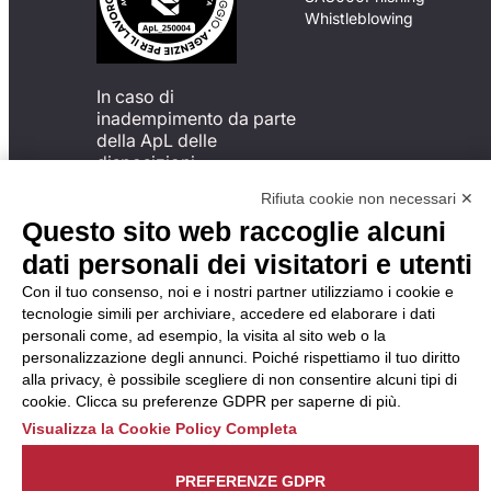
Whistleblowing
In caso di
inadempimento da parte
della ApL delle
disposizioni
del Codice di Condotta, è
Rifiuta cookie non necessari ✕
possibile presentare un
Questo sito web raccoglie alcuni
reclamo
all’Organismo di
dati personali dei visitatori e utenti
Monitoraggio utilizzando
Con il tuo consenso, noi e i nostri partner utilizziamo i cookie e
una delle modalità
tecnologie simili per archiviare, accedere ed elaborare i dati
descritte al seguente
personali come, ad esempio, la visita al sito web o la
indirizzo web
personalizzazione degli annunci. Poiché rispettiamo il tuo diritto
https://odm-
alla privacy, è possibile scegliere di non consentire alcuni tipi di
agenzielavoro.it/reclami/
.
cookie. Clicca su preferenze GDPR per saperne di più.
Visualizza la Cookie Policy Completa
PREFERENZE GDPR