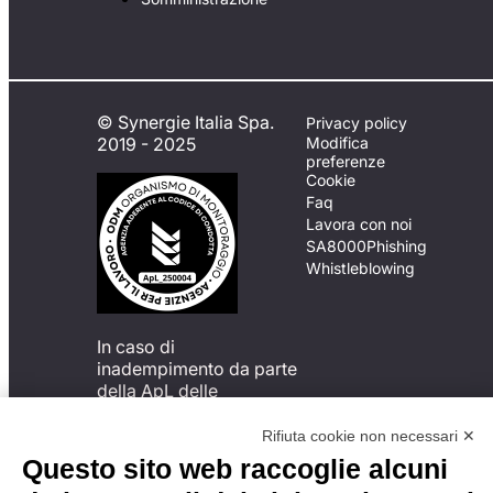
© Synergie Italia Spa.
Privacy policy
2019 - 2025
Modifica
preferenze
Cookie
Faq
Lavora con noi
SA8000
Phishing
Whistleblowing
In caso di
inadempimento da parte
della ApL delle
disposizioni
del Codice di Condotta, è
Rifiuta cookie non necessari ✕
possibile presentare un
Questo sito web raccoglie alcuni
reclamo