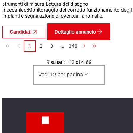
strumenti di misura;Lettura del disegno
meccanico;Monitoraggio del corretto funzionamento degli
impianti e segnalazione di eventuali anomalie.
Dettaglio annuncio
Candidati
Paginazione
1
2
3
...
348
Pagina
Pagina
Pagina
Pagina
Risultati: 1-12 di 4169
Vedi 12 per pagina