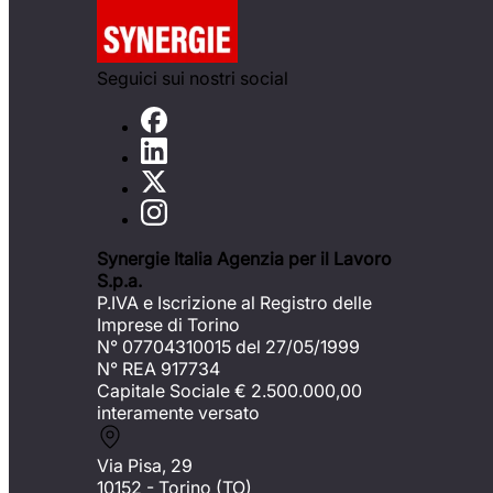
Seguici sui nostri social
Synergie Italia Agenzia per il Lavoro
S.p.a.
P.IVA e Iscrizione al Registro delle
Imprese di Torino
N° 07704310015 del 27/05/1999
N° REA 917734
Capitale Sociale €
2.500.000,00
interamente versato
Via Pisa, 29
10152 - Torino (TO)