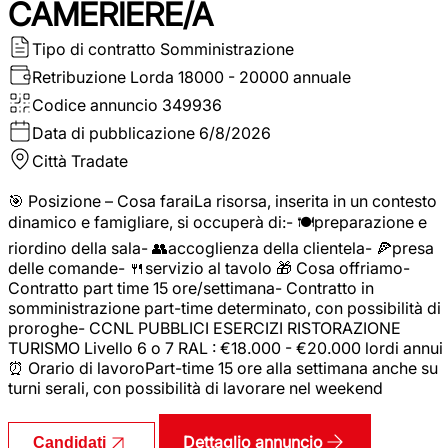
CAMERIERE/A
Tipo di contratto
Somministrazione
Retribuzione Lorda
18000 - 20000 annuale
Codice annuncio
349936
Data di pubblicazione
6/8/2026
Città
Tradate
🎯 Posizione – Cosa faraiLa risorsa, inserita in un contesto
dinamico e famigliare, si occuperà di:- 🍽️preparazione e
riordino della sala- 👥accoglienza della clientela- 🍕presa
delle comande- 🍴servizio al tavolo 🎁 Cosa offriamo-
Contratto part time 15 ore/settimana- Contratto in
somministrazione part-time determinato, con possibilità di
proroghe- CCNL PUBBLICI ESERCIZI RISTORAZIONE
TURISMO Livello 6 o 7 RAL : €18.000 - €20.000 lordi annui
⏰ Orario di lavoroPart-time 15 ore alla settimana anche su
turni serali, con possibilità di lavorare nel weekend
Dettaglio annuncio
Candidati