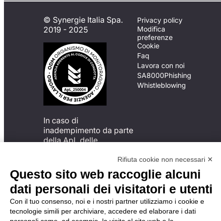
© Synergie Italia Spa.
Privacy policy
2019 - 2025
Modifica
preferenze
Cookie
Faq
Lavora con noi
SA8000
Phishing
Whistleblowing
In caso di
inadempimento da parte
della ApL delle
disposizioni
del Codice di Condotta, è
Rifiuta cookie non necessari ✕
possibile presentare un
Questo sito web raccoglie alcuni
reclamo
dati personali dei visitatori e utenti
all’Organismo di
Monitoraggio utilizzando
Con il tuo consenso, noi e i nostri partner utilizziamo i cookie e
una delle modalità
tecnologie simili per archiviare, accedere ed elaborare i dati
descritte al seguente