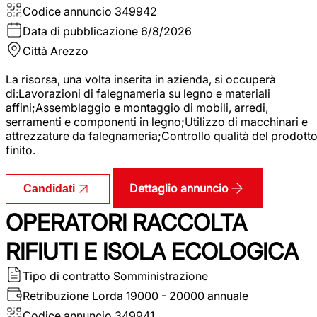
Codice annuncio
349942
Data di pubblicazione
6/8/2026
Città
Arezzo
La risorsa, una volta inserita in azienda, si occuperà
di:Lavorazioni di falegnameria su legno e materiali
affini;Assemblaggio e montaggio di mobili, arredi,
serramenti e componenti in legno;Utilizzo di macchinari e
attrezzature da falegnameria;Controllo qualità del prodott
finito.
Dettaglio annuncio
Candidati
OPERATORI RACCOLTA
RIFIUTI E ISOLA ECOLOGICA
Tipo di contratto
Somministrazione
Retribuzione Lorda
19000 - 20000 annuale
Codice annuncio
349941