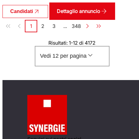
Dettaglio annuncio
Candidati
Paginazione
1
2
3
...
348
Pagina
Pagina
Pagina
Pagina
Risultati: 1-12 di 4172
Vedi 12 per pagina