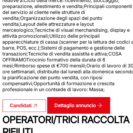
relative a:Ciclo della merce: ricevimento, stoccaggio,
preparazione, allestimento e vendita;Principali componenti
del servizio al cliente nelle strutture di
vendita;Organizzazione degli spazi del punto
vendita;Layout delle attrezzature e layout
merceologico;Tecniche di visual merchandising, display e
attività promozionali;Utilizzo delle principali
apparecchiature di cassa (scanner per la lettura dei codici 
barre, POS, ecc.);Sistemi di pagamento e gestione delle
transazioni;Tecniche di vendita assistita e attiva;COSA
OFFRIAMOTirocinio formativo della durata di 6
mesi;Rimborso spese di €700 mensili;Orario di lavoro di 3
ore settimanali, distribuite dal lunedì alla domenica second
la pianificazione del punto vendita, con riposi
compensativi;Opportunità di formazione e crescita
professionale in un contsede di lavoro: Massa;
Dettaglio annuncio
Candidati
OPERATORI/TRICI RACCOLTA
RIFIUTI