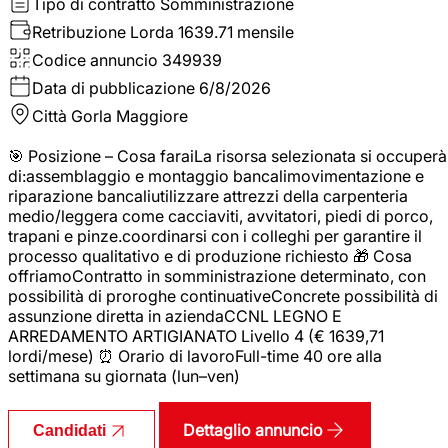
Tipo di contratto
Somministrazione
Retribuzione Lorda
1639.71 mensile
Codice annuncio
349939
Data di pubblicazione
6/8/2026
Città
Gorla Maggiore
🎯 Posizione – Cosa faraiLa risorsa selezionata si occuperà
di:assemblaggio e montaggio bancalimovimentazione e
riparazione bancaliutilizzare attrezzi della carpenteria
medio/leggera come cacciaviti, avvitatori, piedi di porco,
trapani e pinze.coordinarsi con i colleghi per garantire il
processo qualitativo e di produzione richiesto 🎁 Cosa
offriamoContratto in somministrazione determinato, con
possibilità di proroghe continuativeConcrete possibilità di
assunzione diretta in aziendaCCNL LEGNO E
ARREDAMENTO ARTIGIANATO Livello 4 (€ 1639,71
lordi/mese) ⏰ Orario di lavoroFull-time 40 ore alla
settimana su giornata (lun–ven)
Dettaglio annuncio
Candidati