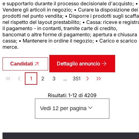
e supportarlo durante il processo decisionale d'acquisto; •
Vendere gli articoli in negozio; • Curare la disposizione dei
prodotti nel punto vendita; • Disporre i prodotti sugli scaffa
nel rispetto del layout prestabilito; • Cassa: riceve e registr
il pagamento - in contanti, tramite carte di credito,
bancomat o altre forme di pagamento; apertura e chiusura
cassa; • Mantenere in ordine il negozio; • Carico e scarico
merce.
Dettaglio annuncio
Candidati
Paginazione
1
2
3
...
351
Pagina
Pagina
Pagina
Pagina
Risultati: 1-12 di 4209
Vedi 12 per pagina