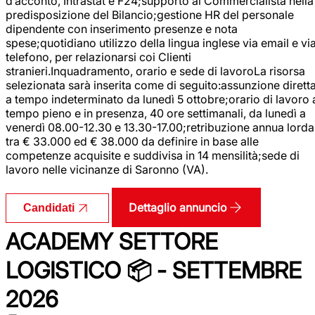
d’acconto, Intrastat e F24;supporto al Commercialista nella
predisposizione del Bilancio;gestione HR del personale
dipendente con inserimento presenze e nota
spese;quotidiano utilizzo della lingua inglese via email e vi
telefono, per relazionarsi coi Clienti
stranieri.Inquadramento, orario e sede di lavoroLa risorsa
selezionata sarà inserita come di seguito:assunzione dirett
a tempo indeterminato da lunedì 5 ottobre;orario di lavoro 
tempo pieno e in presenza, 40 ore settimanali, da lunedì a
venerdì 08.00-12.30 e 13.30-17.00;retribuzione annua lorda
tra € 33.000 ed € 38.000 da definire in base alle
competenze acquisite e suddivisa in 14 mensilità;sede di
lavoro nelle vicinanze di Saronno (VA).
Dettaglio annuncio
Candidati
ACADEMY SETTORE
LOGISTICO 📦 - SETTEMBRE
2026