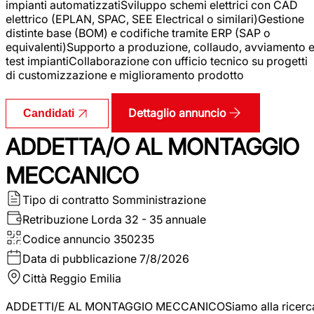
impianti automatizzatiSviluppo schemi elettrici con CAD
elettrico (EPLAN, SPAC, SEE Electrical o similari)Gestione
distinte base (BOM) e codifiche tramite ERP (SAP o
equivalenti)Supporto a produzione, collaudo, avviamento 
test impiantiCollaborazione con ufficio tecnico su progetti
di customizzazione e miglioramento prodotto
Dettaglio annuncio
Candidati
ADDETTA/O AL MONTAGGIO
MECCANICO
Tipo di contratto
Somministrazione
Retribuzione Lorda
32 - 35 annuale
Codice annuncio
350235
Data di pubblicazione
7/8/2026
Città
Reggio Emilia
ADDETTI/E AL MONTAGGIO MECCANICOSiamo alla ricerc