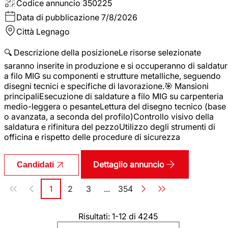
Codice annuncio
350225
Data di pubblicazione
7/8/2026
Città
Legnago
🔍 Descrizione della posizioneLe risorse selezionate
saranno inserite in produzione e si occuperanno di saldatu
a filo MIG su componenti e strutture metalliche, seguendo
disegni tecnici e specifiche di lavorazione.🎯 Mansioni
principaliEsecuzione di saldature a filo MIG su carpenteria
medio-leggera o pesanteLettura del disegno tecnico (base
o avanzata, a seconda del profilo)Controllo visivo della
saldatura e rifinitura del pezzoUtilizzo degli strumenti di
officina e rispetto delle procedure di sicurezza
Dettaglio annuncio
Candidati
Paginazione
1
2
3
...
354
Pagina
Pagina
Pagina
Pagina
Risultati: 1-12 di 4245