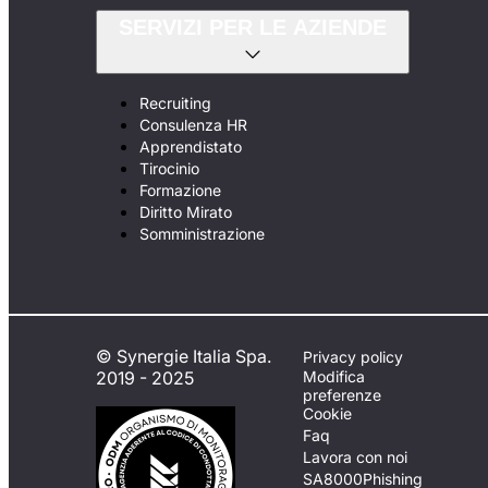
SERVIZI PER LE AZIENDE
Recruiting
Consulenza HR
Apprendistato
Tirocinio
Formazione
Diritto Mirato
Somministrazione
© Synergie Italia Spa.
Privacy policy
2019 - 2025
Modifica
preferenze
Cookie
Faq
Lavora con noi
SA8000
Phishing