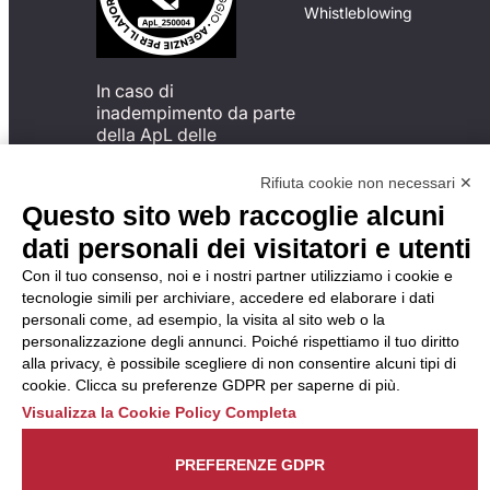
Whistleblowing
In caso di
inadempimento da parte
della ApL delle
disposizioni
del Codice di Condotta, è
Rifiuta cookie non necessari ✕
possibile presentare un
Questo sito web raccoglie alcuni
reclamo
dati personali dei visitatori e utenti
all’Organismo di
Monitoraggio utilizzando
Con il tuo consenso, noi e i nostri partner utilizziamo i cookie e
una delle modalità
tecnologie simili per archiviare, accedere ed elaborare i dati
descritte al seguente
personali come, ad esempio, la visita al sito web o la
indirizzo web
personalizzazione degli annunci. Poiché rispettiamo il tuo diritto
https://odm-
alla privacy, è possibile scegliere di non consentire alcuni tipi di
agenzielavoro.it/reclami/
.
cookie. Clicca su preferenze GDPR per saperne di più.
Visualizza la Cookie Policy Completa
PREFERENZE GDPR