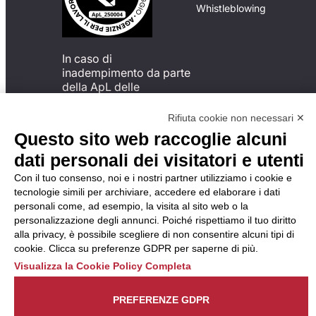
Whistleblowing
In caso di
inadempimento da parte
della ApL delle
disposizioni
del Codice di Condotta, è
Rifiuta cookie non necessari ✕
possibile presentare un
Questo sito web raccoglie alcuni
reclamo
dati personali dei visitatori e utenti
all’Organismo di
Monitoraggio utilizzando
Con il tuo consenso, noi e i nostri partner utilizziamo i cookie e
una delle modalità
tecnologie simili per archiviare, accedere ed elaborare i dati
descritte al seguente
personali come, ad esempio, la visita al sito web o la
indirizzo web
personalizzazione degli annunci. Poiché rispettiamo il tuo diritto
https://odm-
alla privacy, è possibile scegliere di non consentire alcuni tipi di
agenzielavoro.it/reclami/
.
cookie. Clicca su preferenze GDPR per saperne di più.
Visualizza la Cookie Policy Completa
PREFERENZE GDPR