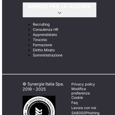
SERVIZI PER LE AZIENDE
Recruiting
Consulenza HR
Apprendistato
Tirocinio
Formazione
Diritto Mirato
Somministrazione
© Synergie Italia Spa.
Privacy policy
2019 - 2025
Modifica
preferenze
Cookie
Faq
Lavora con noi
SA8000
Phishing