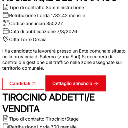
Tipo di contratto
Somministrazione
Retribuzione Lorda
1732.42 mensile
Codice annuncio
350227
Data di pubblicazione
7/8/2026
Città
Torre Orsaia
Il/la candidato/a lavorerà presso un Ente comunale situato
nella provincia di Salerno (zona Sud).Si occuperà di
controllo e gestione del traffico nelle zone assegnate sul
territorio comunale.
Dettaglio annuncio
Candidati
TIROCINIO ADDETTI/E
VENDITA
Tipo di contratto
Tirocinio/Stage
Retribuzione Lorda
700 mensile