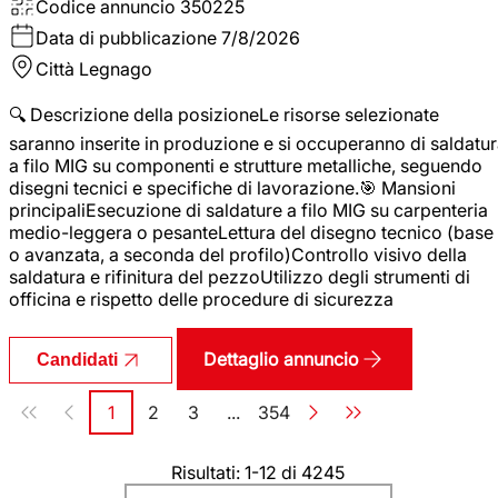
Codice annuncio
350225
Data di pubblicazione
7/8/2026
Città
Legnago
🔍 Descrizione della posizioneLe risorse selezionate
saranno inserite in produzione e si occuperanno di saldatu
a filo MIG su componenti e strutture metalliche, seguendo
disegni tecnici e specifiche di lavorazione.🎯 Mansioni
principaliEsecuzione di saldature a filo MIG su carpenteria
medio-leggera o pesanteLettura del disegno tecnico (base
o avanzata, a seconda del profilo)Controllo visivo della
saldatura e rifinitura del pezzoUtilizzo degli strumenti di
officina e rispetto delle procedure di sicurezza
Dettaglio annuncio
Candidati
Paginazione
1
2
3
...
354
Pagina
Pagina
Pagina
Pagina
Risultati: 1-12 di 4245