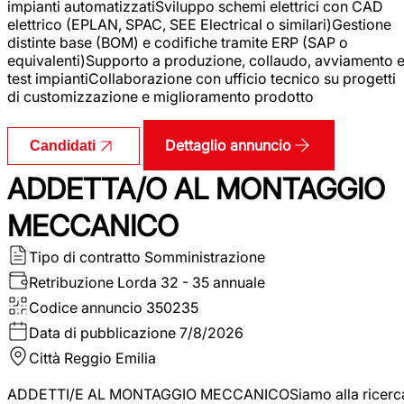
impianti automatizzatiSviluppo schemi elettrici con CAD
elettrico (EPLAN, SPAC, SEE Electrical o similari)Gestione
distinte base (BOM) e codifiche tramite ERP (SAP o
equivalenti)Supporto a produzione, collaudo, avviamento 
test impiantiCollaborazione con ufficio tecnico su progetti
di customizzazione e miglioramento prodotto
Dettaglio annuncio
Candidati
ADDETTA/O AL MONTAGGIO
MECCANICO
Tipo di contratto
Somministrazione
Retribuzione Lorda
32 - 35 annuale
Codice annuncio
350235
Data di pubblicazione
7/8/2026
Città
Reggio Emilia
ADDETTI/E AL MONTAGGIO MECCANICOSiamo alla ricerc