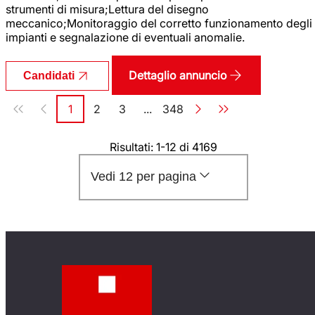
strumenti di misura;Lettura del disegno
meccanico;Monitoraggio del corretto funzionamento degli
impianti e segnalazione di eventuali anomalie.
Dettaglio annuncio
Candidati
Paginazione
1
2
3
...
348
Pagina
Pagina
Pagina
Pagina
Risultati: 1-12 di 4169
Vedi 12 per pagina