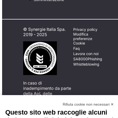
© Synergie Italia Spa.
Privacy policy
2019 - 2025
Modifica
preferenze
Cookie
Faq
Lavora con noi
SA8000
Phishing
Whistleblowing
In caso di
inadempimento da parte
della ApL delle
disposizioni
del Codice di Condotta, è
Rifiuta cookie non necessari ✕
possibile presentare un
Questo sito web raccoglie alcuni
reclamo