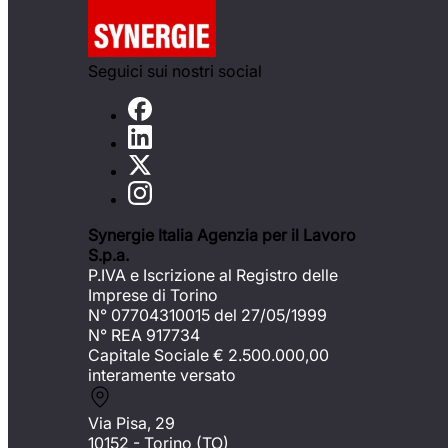
Seguici sui nostri social
Synergie Italia Agenzia per il Lavoro
S.p.a.
P.IVA e Iscrizione al Registro delle
Imprese di Torino
N° 07704310015 del 27/05/1999
N° REA 917734
Capitale Sociale €
2.500.000,00
interamente versato
Via Pisa, 29
10152 - Torino (TO)