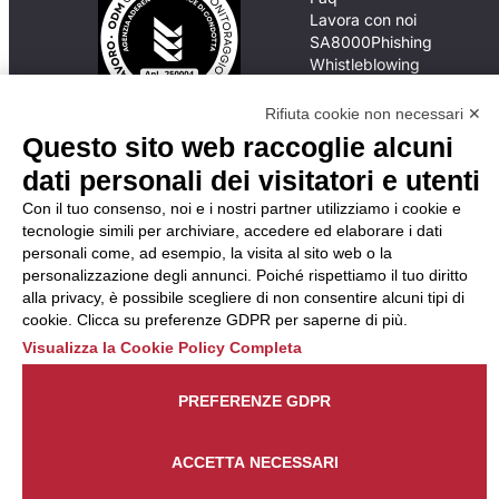
Lavora con noi
SA8000
Phishing
Whistleblowing
Rifiuta cookie non necessari ✕
Questo sito web raccoglie alcuni
In caso di
inadempimento da parte
dati personali dei visitatori e utenti
della ApL delle
Con il tuo consenso, noi e i nostri partner utilizziamo i cookie e
disposizioni
tecnologie simili per archiviare, accedere ed elaborare i dati
del Codice di Condotta, è
personali come, ad esempio, la visita al sito web o la
possibile presentare un
personalizzazione degli annunci. Poiché rispettiamo il tuo diritto
reclamo
alla privacy, è possibile scegliere di non consentire alcuni tipi di
all’Organismo di
cookie. Clicca su preferenze GDPR per saperne di più.
Monitoraggio utilizzando
una delle modalità
Visualizza la Cookie Policy Completa
descritte al seguente
indirizzo web
PREFERENZE GDPR
https://odm-
agenzielavoro.it/reclami/
.
ACCETTA NECESSARI