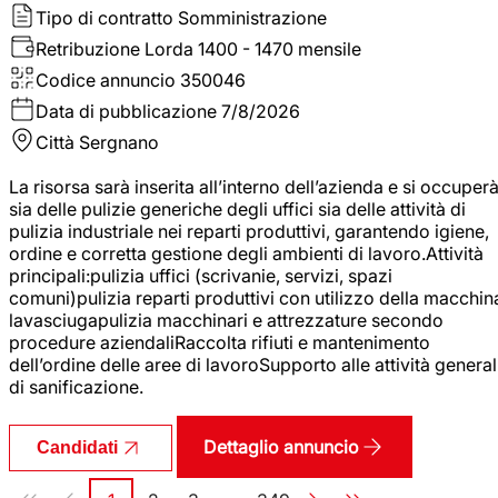
Tipo di contratto
Somministrazione
Retribuzione Lorda
1400 - 1470 mensile
Codice annuncio
350046
Data di pubblicazione
7/8/2026
Città
Sergnano
La risorsa sarà inserita all’interno dell’azienda e si occuper
sia delle pulizie generiche degli uffici sia delle attività di
pulizia industriale nei reparti produttivi, garantendo igiene,
ordine e corretta gestione degli ambienti di lavoro.Attività
principali:pulizia uffici (scrivanie, servizi, spazi
comuni)pulizia reparti produttivi con utilizzo della macchin
lavasciugapulizia macchinari e attrezzature secondo
procedure aziendaliRaccolta rifiuti e mantenimento
dell’ordine delle aree di lavoroSupporto alle attività general
di sanificazione.
Dettaglio annuncio
Candidati
Paginazione