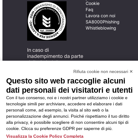
Cookie
Faq
Lavora con noi
SA8000
Phishing
Whistleblowing
In caso di
inadempimento da parte
della ApL delle
disposizioni
Rifiuta cookie non necessari ✕
del Codice di Condotta, è
Questo sito web raccoglie alcuni
possibile presentare un
reclamo
dati personali dei visitatori e utenti
all’Organismo di
Con il tuo consenso, noi e i nostri partner utilizziamo i cookie e
Monitoraggio utilizzando
tecnologie simili per archiviare, accedere ed elaborare i dati
una delle modalità
personali come, ad esempio, la visita al sito web o la
descritte al seguente
personalizzazione degli annunci. Poiché rispettiamo il tuo diritto
indirizzo web
alla privacy, è possibile scegliere di non consentire alcuni tipi di
https://odm-
cookie. Clicca su preferenze GDPR per saperne di più.
agenzielavoro.it/reclami/
.
Visualizza la Cookie Policy Completa