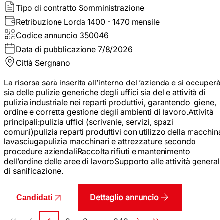
Tipo di contratto
Somministrazione
Retribuzione Lorda
1400 - 1470 mensile
Codice annuncio
350046
Data di pubblicazione
7/8/2026
Città
Sergnano
La risorsa sarà inserita all’interno dell’azienda e si occuper
sia delle pulizie generiche degli uffici sia delle attività di
pulizia industriale nei reparti produttivi, garantendo igiene,
ordine e corretta gestione degli ambienti di lavoro.Attività
principali:pulizia uffici (scrivanie, servizi, spazi
comuni)pulizia reparti produttivi con utilizzo della macchin
lavasciugapulizia macchinari e attrezzature secondo
procedure aziendaliRaccolta rifiuti e mantenimento
dell’ordine delle aree di lavoroSupporto alle attività general
di sanificazione.
Dettaglio annuncio
Candidati
Paginazione