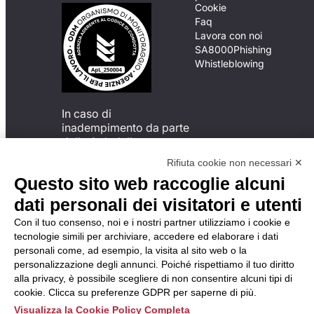
Cookie
Faq
Lavora con noi
SA8000
Phishing
Whistleblowing
In caso di
inadempimento da parte
della ApL delle
disposizioni
Rifiuta cookie non necessari ✕
del Codice di Condotta, è
Questo sito web raccoglie alcuni
possibile presentare un
reclamo
dati personali dei visitatori e utenti
all’Organismo di
Con il tuo consenso, noi e i nostri partner utilizziamo i cookie e
Monitoraggio utilizzando
tecnologie simili per archiviare, accedere ed elaborare i dati
una delle modalità
personali come, ad esempio, la visita al sito web o la
descritte al seguente
personalizzazione degli annunci. Poiché rispettiamo il tuo diritto
indirizzo web
alla privacy, è possibile scegliere di non consentire alcuni tipi di
https://odm-
cookie. Clicca su preferenze GDPR per saperne di più.
agenzielavoro.it/reclami/
.
Visualizza la Cookie Policy Completa