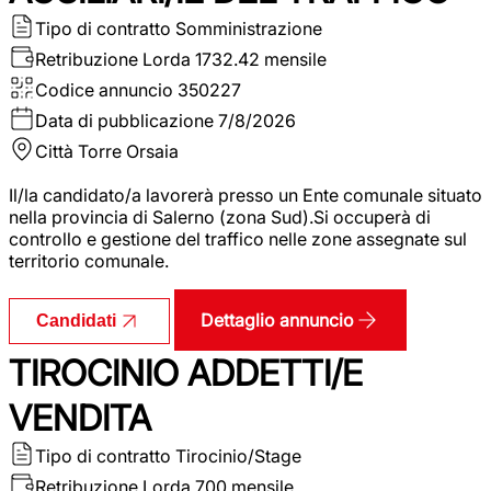
Tipo di contratto
Somministrazione
Retribuzione Lorda
1732.42 mensile
Codice annuncio
350227
Data di pubblicazione
7/8/2026
Città
Torre Orsaia
Il/la candidato/a lavorerà presso un Ente comunale situato
nella provincia di Salerno (zona Sud).Si occuperà di
controllo e gestione del traffico nelle zone assegnate sul
territorio comunale.
Dettaglio annuncio
Candidati
TIROCINIO ADDETTI/E
VENDITA
Tipo di contratto
Tirocinio/Stage
Retribuzione Lorda
700 mensile