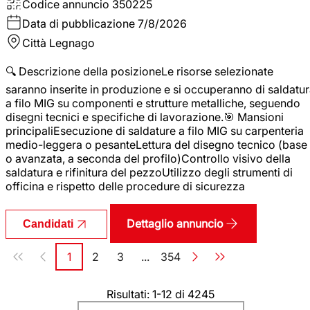
Codice annuncio
350225
Data di pubblicazione
7/8/2026
Città
Legnago
🔍 Descrizione della posizioneLe risorse selezionate
saranno inserite in produzione e si occuperanno di saldatu
a filo MIG su componenti e strutture metalliche, seguendo
disegni tecnici e specifiche di lavorazione.🎯 Mansioni
principaliEsecuzione di saldature a filo MIG su carpenteria
medio-leggera o pesanteLettura del disegno tecnico (base
o avanzata, a seconda del profilo)Controllo visivo della
saldatura e rifinitura del pezzoUtilizzo degli strumenti di
officina e rispetto delle procedure di sicurezza
Dettaglio annuncio
Candidati
Paginazione
1
2
3
...
354
Pagina
Pagina
Pagina
Pagina
Risultati: 1-12 di 4245