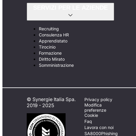
SERVIZI PER LE AZIENDE
Recruiting
Consulenza HR
Apprendistato
Tirocinio
Formazione
Diritto Mirato
Somministrazione
© Synergie Italia Spa.
Privacy policy
2019 - 2025
Modifica
preferenze
Cookie
Faq
Lavora con noi
SA8000
Phishing