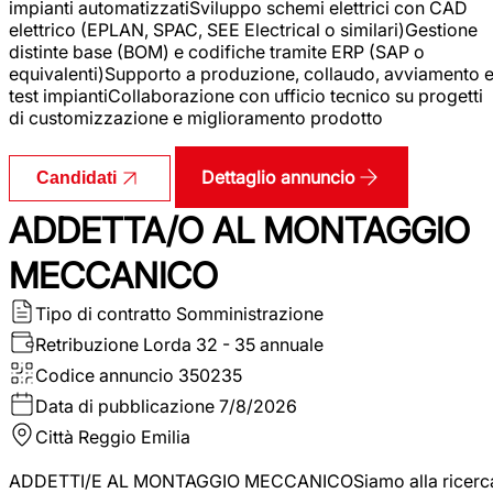
impianti automatizzatiSviluppo schemi elettrici con CAD
elettrico (EPLAN, SPAC, SEE Electrical o similari)Gestione
distinte base (BOM) e codifiche tramite ERP (SAP o
equivalenti)Supporto a produzione, collaudo, avviamento 
test impiantiCollaborazione con ufficio tecnico su progetti
di customizzazione e miglioramento prodotto
Dettaglio annuncio
Candidati
ADDETTA/O AL MONTAGGIO
MECCANICO
Tipo di contratto
Somministrazione
Retribuzione Lorda
32 - 35 annuale
Codice annuncio
350235
Data di pubblicazione
7/8/2026
Città
Reggio Emilia
ADDETTI/E AL MONTAGGIO MECCANICOSiamo alla ricerc