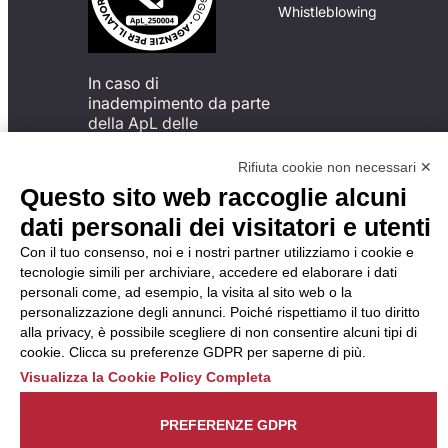
Whistleblowing
In caso di
inadempimento da parte
della ApL delle
disposizioni
del Codice di Condotta, è
Rifiuta cookie non necessari ✕
possibile presentare un
Questo sito web raccoglie alcuni
reclamo
dati personali dei visitatori e utenti
all’Organismo di
Monitoraggio utilizzando
Con il tuo consenso, noi e i nostri partner utilizziamo i cookie e
una delle modalità
tecnologie simili per archiviare, accedere ed elaborare i dati
descritte al seguente
personali come, ad esempio, la visita al sito web o la
indirizzo web
personalizzazione degli annunci. Poiché rispettiamo il tuo diritto
https://odm-
alla privacy, è possibile scegliere di non consentire alcuni tipi di
agenzielavoro.it/reclami/
.
cookie. Clicca su preferenze GDPR per saperne di più.
Visualizza la Cookie Policy Completa
PREFERENZE GDPR