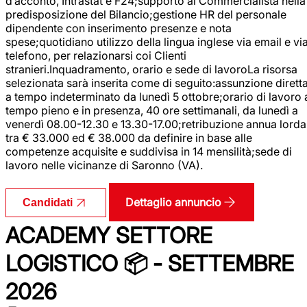
d’acconto, Intrastat e F24;supporto al Commercialista nella
predisposizione del Bilancio;gestione HR del personale
dipendente con inserimento presenze e nota
spese;quotidiano utilizzo della lingua inglese via email e vi
telefono, per relazionarsi coi Clienti
stranieri.Inquadramento, orario e sede di lavoroLa risorsa
selezionata sarà inserita come di seguito:assunzione dirett
a tempo indeterminato da lunedì 5 ottobre;orario di lavoro 
tempo pieno e in presenza, 40 ore settimanali, da lunedì a
venerdì 08.00-12.30 e 13.30-17.00;retribuzione annua lorda
tra € 33.000 ed € 38.000 da definire in base alle
competenze acquisite e suddivisa in 14 mensilità;sede di
lavoro nelle vicinanze di Saronno (VA).
Dettaglio annuncio
Candidati
ACADEMY SETTORE
LOGISTICO 📦 - SETTEMBRE
2026