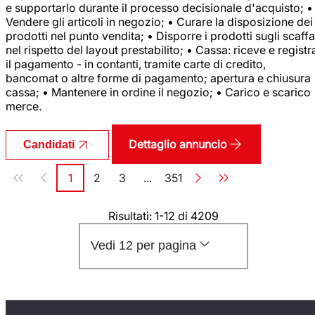
e supportarlo durante il processo decisionale d'acquisto; •
Vendere gli articoli in negozio; • Curare la disposizione dei
prodotti nel punto vendita; • Disporre i prodotti sugli scaffa
nel rispetto del layout prestabilito; • Cassa: riceve e registr
il pagamento - in contanti, tramite carte di credito,
bancomat o altre forme di pagamento; apertura e chiusura
cassa; • Mantenere in ordine il negozio; • Carico e scarico
merce.
Dettaglio annuncio
Candidati
Paginazione
1
2
3
...
351
Pagina
Pagina
Pagina
Pagina
Risultati: 1-12 di 4209
Vedi 12 per pagina