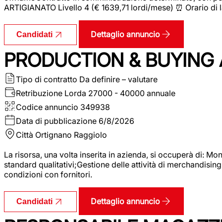
ARTIGIANATO Livello 4 (€ 1639,71 lordi/mese) ⏰ Orario di l
Dettaglio annuncio
Candidati
PRODUCTION & BUYING A
Tipo di contratto
Da definire – valutare
Retribuzione Lorda
27000 - 40000 annuale
Codice annuncio
349938
Data di pubblicazione
6/8/2026
Città
Ortignano Raggiolo
La risorsa, una volta inserita in azienda, si occuperà di: M
standard qualitativi;Gestione delle attività di merchandising
condizioni con fornitori.
Dettaglio annuncio
Candidati