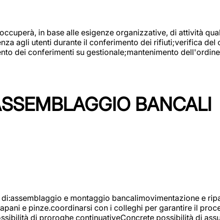
 occuperà, in base alle esigenze organizzative, di attività quali
a agli utenti durante il conferimento dei rifiuti;verifica del
ento dei conferimenti su gestionale;mantenimento dell'ordine, 
ASSEMBLAGGIO BANCALI
à di:assemblaggio e montaggio bancalimovimentazione e ripara
rapani e pinze.coordinarsi con i colleghi per garantire il pro
ossibilità di proroghe continuativeConcrete possibilità d