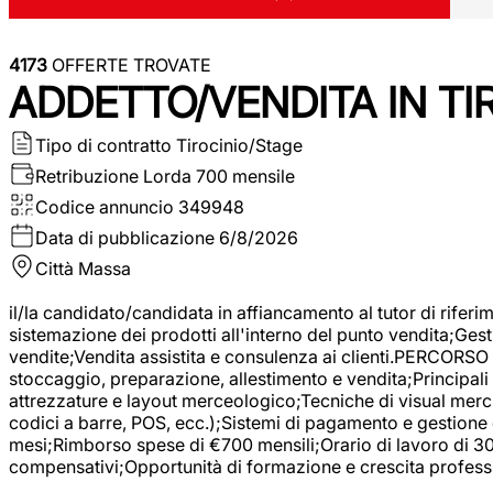
4173
OFFERTE TROVATE
ADDETTO/VENDITA IN T
Tipo di contratto
Tirocinio/Stage
Retribuzione Lorda
700 mensile
Codice annuncio
349948
Data di pubblicazione
6/8/2026
Città
Massa
il/la candidato/candidata in affiancamento al tutor di rifer
sistemazione dei prodotti all'interno del punto vendita;Gest
vendite;Vendita assistita e consulenza ai clienti.PERCORSO 
stoccaggio, preparazione, allestimento e vendita;Principali 
attrezzature e layout merceologico;Tecniche di visual mercha
codici a barre, POS, ecc.);Sistemi di pagamento e gestione 
mesi;Rimborso spese di €700 mensili;Orario di lavoro di 30 o
compensativi;Opportunità di formazione e crescita professi