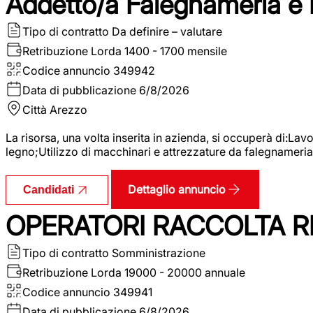
Addetto/a Falegnameria e
Tipo di contratto
Da definire – valutare
Retribuzione Lorda
1400 - 1700 mensile
Codice annuncio
349942
Data di pubblicazione
6/8/2026
Città
Arezzo
La risorsa, una volta inserita in azienda, si occuperà di:La
legno;Utilizzo di macchinari e attrezzature da falegnameria;
Dettaglio annuncio
Candidati
OPERATORI RACCOLTA RI
Tipo di contratto
Somministrazione
Retribuzione Lorda
19000 - 20000 annuale
Codice annuncio
349941
Data di pubblicazione
6/8/2026