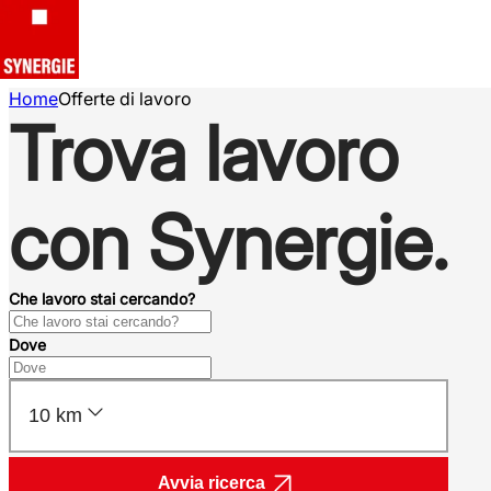
Home
Offerte di lavoro
Trova lavoro
con Synergie.
Che lavoro stai cercando?
Dove
10 km
Avvia ricerca