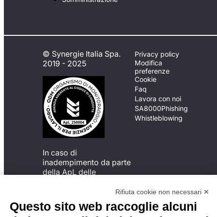
© Synergie Italia Spa.
Privacy policy
2019 - 2025
Modifica
preferenze
Cookie
Faq
Lavora con noi
SA8000
Phishing
Whistleblowing
In caso di
inadempimento da parte
della ApL delle
disposizioni
del Codice di Condotta, è
Rifiuta cookie non necessari ✕
possibile presentare un
Questo sito web raccoglie alcuni
reclamo