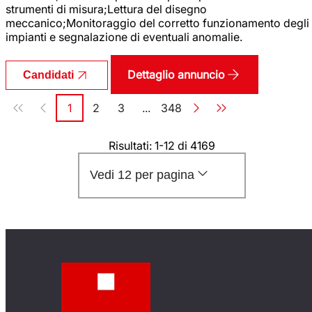
strumenti di misura;Lettura del disegno
meccanico;Monitoraggio del corretto funzionamento degli
impianti e segnalazione di eventuali anomalie.
Dettaglio annuncio
Candidati
Paginazione
1
2
3
...
348
Pagina
Pagina
Pagina
Pagina
Risultati: 1-12 di 4169
Vedi 12 per pagina