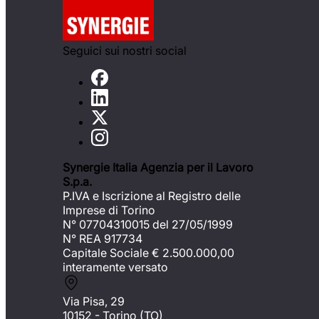
Seguici sui nostri social
Synergie Italia Agenzia per il Lavoro
S.p.a.
P.IVA e Iscrizione al Registro delle
Imprese di Torino
N° 07704310015 del 27/05/1999
N° REA 917734
Capitale Sociale €
2.500.000,00
interamente versato
Via Pisa, 29
10152 - Torino (TO)