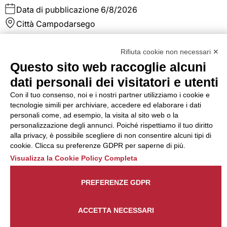
Data di pubblicazione
6/8/2026
Città
Campodarsego
La risorsa inserita in ufficio acquisti si occuperà di
Rifiuta cookie non necessari ✕
pianificare e gestire gli approvvigionamenti di materia pri
e non, si occuperà dell'emissione ordini fornitori, sollecito
Questo sito web raccoglie alcuni
consegna materiale, verifica bolle in ingresso. Ricerca nuov
dati personali dei visitatori e utenti
fornitori La risorsa si interfaccerà con il responsabile di
produzione, con il magazzino e con i fornitori al fine di
Con il tuo consenso, noi e i nostri partner utilizziamo i cookie e
gestire al meglio ed ottimizzare i costi e le scorte.
tecnologie simili per archiviare, accedere ed elaborare i dati
personali come, ad esempio, la visita al sito web o la
personalizzazione degli annunci. Poiché rispettiamo il tuo diritto
Dettaglio annuncio
Candidati
alla privacy, è possibile scegliere di non consentire alcuni tipi di
cookie. Clicca su preferenze GDPR per saperne di più.
Addetto/a assemblaggio
Visualizza la Cookie Policy Completa
elettrico - Colognola ai Colli
PREFERENZE GDPR
(VR)
ACCETTA NECESSARI
Tipo di contratto
Somministrazione