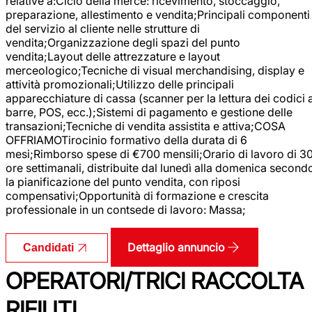
relative a:Ciclo della merce: ricevimento, stoccaggio,
preparazione, allestimento e vendita;Principali componenti
del servizio al cliente nelle strutture di
vendita;Organizzazione degli spazi del punto
vendita;Layout delle attrezzature e layout
merceologico;Tecniche di visual merchandising, display e
attività promozionali;Utilizzo delle principali
apparecchiature di cassa (scanner per la lettura dei codici 
barre, POS, ecc.);Sistemi di pagamento e gestione delle
transazioni;Tecniche di vendita assistita e attiva;COSA
OFFRIAMOTirocinio formativo della durata di 6
mesi;Rimborso spese di €700 mensili;Orario di lavoro di 3
ore settimanali, distribuite dal lunedì alla domenica second
la pianificazione del punto vendita, con riposi
compensativi;Opportunità di formazione e crescita
professionale in un contsede di lavoro: Massa;
Dettaglio annuncio
Candidati
OPERATORI/TRICI RACCOLTA
RIFIUTI