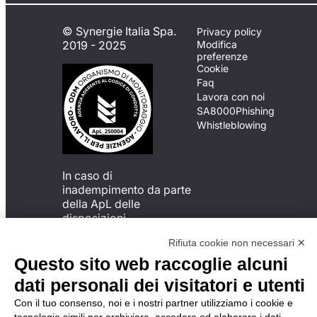
© Synergie Italia Spa.
Privacy policy
2019 - 2025
Modifica
preferenze
Cookie
Faq
Lavora con noi
SA8000
Phishing
Whistleblowing
In caso di
inadempimento da parte
della ApL delle
disposizioni
del Codice di Condotta, è
Rifiuta cookie non necessari ✕
possibile presentare un
reclamo
Questo sito web raccoglie alcuni
all’Organismo di
dati personali dei visitatori e utenti
Monitoraggio utilizzando
una delle modalità
Con il tuo consenso, noi e i nostri partner utilizziamo i cookie e