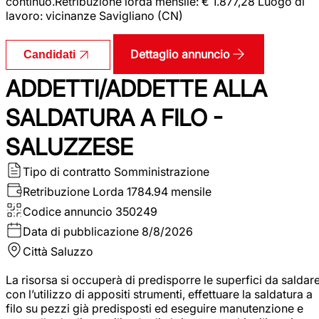
continuo.Retribuzione lorda mensile: € 1.877,28 Luogo di
lavoro: vicinanze Savigliano (CN)
Dettaglio annuncio
Candidati
ADDETTI/ADDETTE ALLA
SALDATURA A FILO -
SALUZZESE
Tipo di contratto
Somministrazione
Retribuzione Lorda
1784.94 mensile
Codice annuncio
350249
Data di pubblicazione
8/8/2026
Città
Saluzzo
La risorsa si occuperà di predisporre le superfici da saldar
con l’utilizzo di appositi strumenti, effettuare la saldatura a
filo su pezzi già predisposti ed eseguire manutenzione e