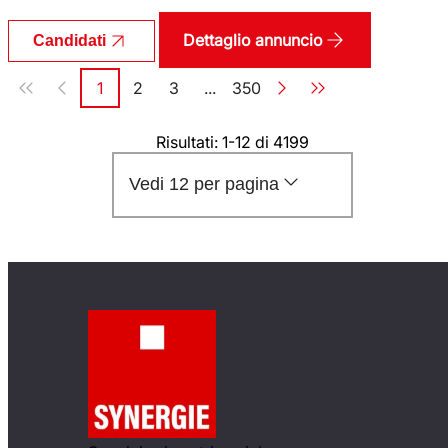
Dettaglio annuncio
Candidati
Paginazione
1
2
3
...
350
Pagina
Pagina
Pagina
Pagina
Risultati: 1-12 di 4199
Vedi 12 per pagina