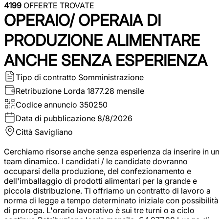
4199
OFFERTE TROVATE
OPERAIO/ OPERAIA DI
PRODUZIONE ALIMENTARE
ANCHE SENZA ESPERIENZA
Tipo di contratto
Somministrazione
Retribuzione Lorda
1877.28 mensile
Codice annuncio
350250
Data di pubblicazione
8/8/2026
Città
Savigliano
Cerchiamo risorse anche senza esperienza da inserire in u
team dinamico. I candidati / le candidate dovranno
occuparsi della produzione, del confezionamento e
dell'imballaggio di prodotti alimentari per la grande e
piccola distribuzione. Ti offriamo un contratto di lavoro a
norma di legge a tempo determinato iniziale con possibilità
di proroga. L'orario lavorativo è sui tre turni o a ciclo