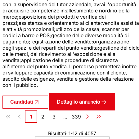
con la supervisione del tutor aziendale, avrai l'opportunità
di acquisire competenze in:allestimento e riordino della
merce;esposizione dei prodotti e verifica dei
prezzi;assistenza e orientamento al cliente;vendita assistita
e attività promozionali;utilizzo della cassa, scanner per
codici a barre e POS;gestione delle diverse modalità di
pagamento;registrazione delle vendite;organizzazione
degli spazi e dei reparti del punto vendita;gestione del cicl
delle merci, dal ricevimento all'esposizione e alla
vendita;applicazione delle procedure di sicurezza
all'interno del punto vendita. Il percorso permetterà inoltre
di sviluppare capacità di comunicazione con il cliente,
ascolto delle esigenze, vendita e gestione della relazione
con il pubblico.
Dettaglio annuncio
Candidati
Paginazione
1
2
3
...
339
Pagina
Pagina
Pagina
Pagina
Risultati: 1-12 di 4057