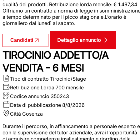
qualità dei prodotti. Retribuzione lorda mensile: € 1.497,34
Offriamo un contratto a norma di legge in somministrazion
a tempo determinato per il picco stagionale.L’orario è
giornaliero dal lunedì al sabato.
Dettaglio annuncio
Candidati
TIROCINIO ADDETTO/A
VENDITA - 6 MESI
Tipo di contratto
Tirocinio/Stage
Retribuzione Lorda
700 mensile
Codice annuncio
350243
Data di pubblicazione
8/8/2026
Città
Cosenza
Durante il percorso, in affiancamento a personale esperto e
con la supervisione del tutor aziendale, avrai l'opportunità
di acquisire competenze in:allestimento e riordino della