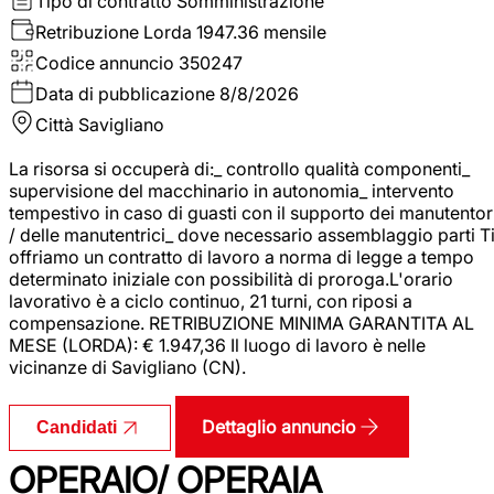
Tipo di contratto
Somministrazione
Retribuzione Lorda
1947.36 mensile
Codice annuncio
350247
Data di pubblicazione
8/8/2026
Città
Savigliano
La risorsa si occuperà di:_ controllo qualità componenti_
supervisione del macchinario in autonomia_ intervento
tempestivo in caso di guasti con il supporto dei manutentor
/ delle manutentrici_ dove necessario assemblaggio parti T
offriamo un contratto di lavoro a norma di legge a tempo
determinato iniziale con possibilità di proroga.L'orario
lavorativo è a ciclo continuo, 21 turni, con riposi a
compensazione. RETRIBUZIONE MINIMA GARANTITA AL
MESE (LORDA): € 1.947,36 Il luogo di lavoro è nelle
vicinanze di Savigliano (CN).
Dettaglio annuncio
Candidati
OPERAIO/ OPERAIA