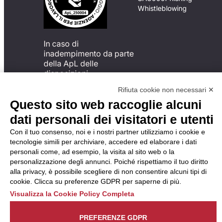
Whistleblowing
In caso di
inadempimento da parte
della ApL delle
disposizioni
del Codice di Condotta, è
Rifiuta cookie non necessari ✕
possibile presentare un
Questo sito web raccoglie alcuni
reclamo
all’Organismo di
dati personali dei visitatori e utenti
Monitoraggio utilizzando
Con il tuo consenso, noi e i nostri partner utilizziamo i cookie e
una delle modalità
tecnologie simili per archiviare, accedere ed elaborare i dati
descritte al seguente
personali come, ad esempio, la visita al sito web o la
indirizzo web
personalizzazione degli annunci. Poiché rispettiamo il tuo diritto
https://odm-
alla privacy, è possibile scegliere di non consentire alcuni tipi di
agenzielavoro.it/reclami/
.
cookie. Clicca su preferenze GDPR per saperne di più.
Visualizza la Cookie Policy Completa
PREFERENZE GDPR