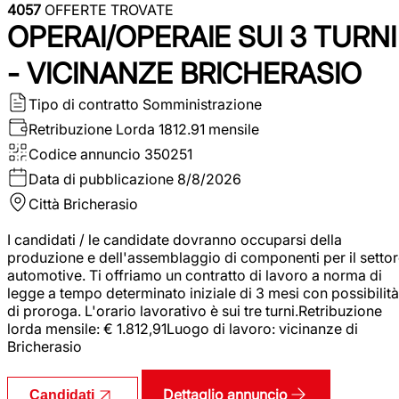
4057
OFFERTE TROVATE
OPERAI/OPERAIE SUI 3 TURNI
- VICINANZE BRICHERASIO
Tipo di contratto
Somministrazione
Retribuzione Lorda
1812.91 mensile
Codice annuncio
350251
Data di pubblicazione
8/8/2026
Città
Bricherasio
I candidati / le candidate dovranno occuparsi della
produzione e dell'assemblaggio di componenti per il setto
automotive. Ti offriamo un contratto di lavoro a norma di
legge a tempo determinato iniziale di 3 mesi con possibilità
di proroga. L'orario lavorativo è sui tre turni.Retribuzione
lorda mensile: € 1.812,91Luogo di lavoro: vicinanze di
Bricherasio
Dettaglio annuncio
Candidati