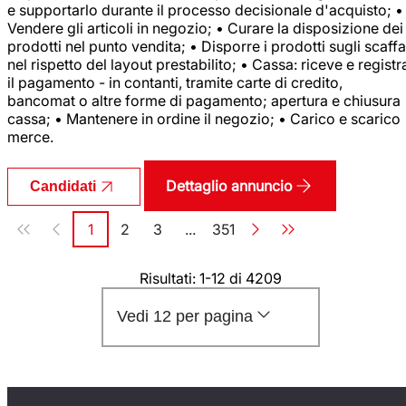
e supportarlo durante il processo decisionale d'acquisto; •
Vendere gli articoli in negozio; • Curare la disposizione dei
prodotti nel punto vendita; • Disporre i prodotti sugli scaffa
nel rispetto del layout prestabilito; • Cassa: riceve e registr
il pagamento - in contanti, tramite carte di credito,
bancomat o altre forme di pagamento; apertura e chiusura
cassa; • Mantenere in ordine il negozio; • Carico e scarico
merce.
Dettaglio annuncio
Candidati
Paginazione
1
2
3
...
351
Pagina
Pagina
Pagina
Pagina
Risultati: 1-12 di 4209
Vedi 12 per pagina