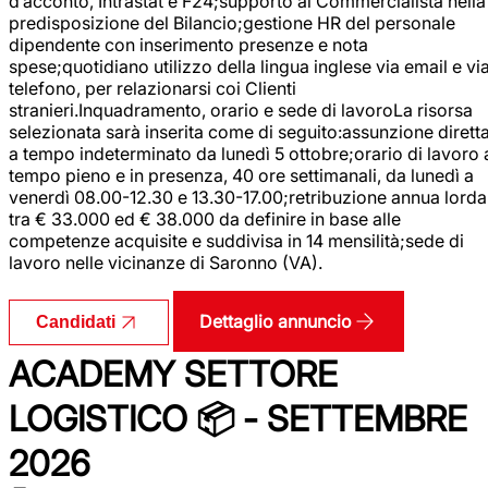
d’acconto, Intrastat e F24;supporto al Commercialista nella
predisposizione del Bilancio;gestione HR del personale
dipendente con inserimento presenze e nota
spese;quotidiano utilizzo della lingua inglese via email e vi
telefono, per relazionarsi coi Clienti
stranieri.Inquadramento, orario e sede di lavoroLa risorsa
selezionata sarà inserita come di seguito:assunzione dirett
a tempo indeterminato da lunedì 5 ottobre;orario di lavoro 
tempo pieno e in presenza, 40 ore settimanali, da lunedì a
venerdì 08.00-12.30 e 13.30-17.00;retribuzione annua lorda
tra € 33.000 ed € 38.000 da definire in base alle
competenze acquisite e suddivisa in 14 mensilità;sede di
lavoro nelle vicinanze di Saronno (VA).
Dettaglio annuncio
Candidati
ACADEMY SETTORE
LOGISTICO 📦 - SETTEMBRE
2026