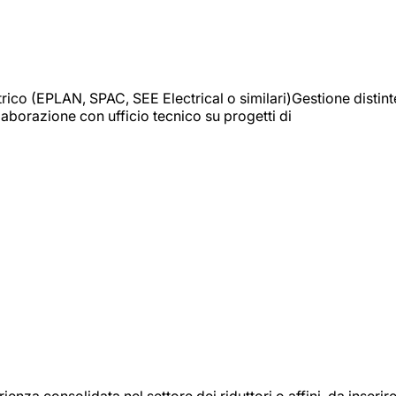
trico (EPLAN, SPAC, SEE Electrical o similari)Gestione distint
borazione con ufficio tecnico su progetti di
onsolidata nel settore dei riduttori o affini, da inserir