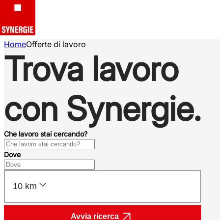
Home
Offerte di lavoro
Trova lavoro
con Synergie.
Che lavoro stai cercando?
Dove
10 km
Avvia ricerca