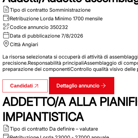
Tipo di contratto
Somministrazione
Retribuzione Lorda
Minimo 1700 mensile
Codice annuncio
350232
Data di pubblicazione
7/8/2026
Città
Angiari
La risorsa selezionata si occuperà di attività di assemblag
precisione.Responsabilità principaliAssemblaggio di compone
preparazione dei componentiControllo qualità visivo delle p
Dettaglio annuncio
Candidati
ADDETTO/A ALLA PIANIF
IMPIANTISTICA
Tipo di contratto
Da definire – valutare
Retribuzione Lorda
23000 - 27000 annuale