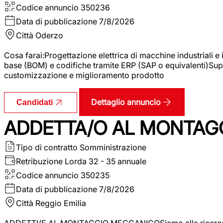
Codice annuncio
350236
Data di pubblicazione
7/8/2026
Città
Oderzo
Cosa farai:Progettazione elettrica di macchine industriali e
base (BOM) e codifiche tramite ERP (SAP o equivalenti)Supp
customizzazione e miglioramento prodotto
Dettaglio annuncio
Candidati
ADDETTA/O AL MONTAG
Tipo di contratto
Somministrazione
Retribuzione Lorda
32 - 35 annuale
Codice annuncio
350235
Data di pubblicazione
7/8/2026
Città
Reggio Emilia
ADDETTI/E AL MONTAGGIO MECCANICOSiamo alla ricerca di un