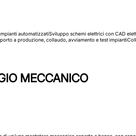
 impianti automatizzatiSviluppo schemi elettrici con CAD elet
orto a produzione, collaudo, avviamento e test impiantiColla
GIO MECCANICO
/una montatore meccanico esperto a banco, con esperienza c