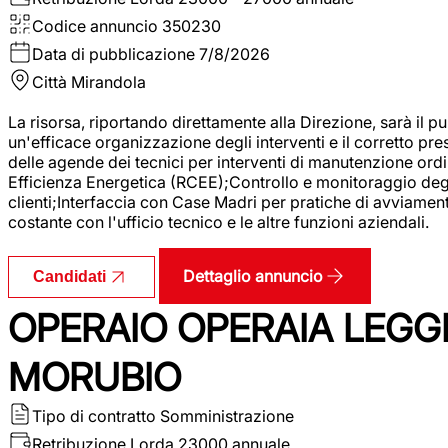
Codice annuncio
350230
Data di pubblicazione
7/8/2026
Città
Mirandola
La risorsa, riportando direttamente alla Direzione, sarà il pu
un'efficace organizzazione degli interventi e il corretto pr
delle agende dei tecnici per interventi di manutenzione ord
Efficienza Energetica (RCEE);Controllo e monitoraggio degli
clienti;Interfaccia con Case Madri per pratiche di avviamen
costante con l'ufficio tecnico e le altre funzioni aziendali.
Dettaglio annuncio
Candidati
OPERAIO OPERAIA LEGGE
MORUBIO
Tipo di contratto
Somministrazione
Retribuzione Lorda
23000 annuale