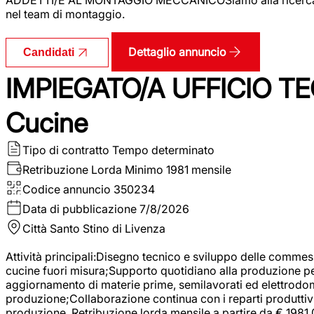
nel team di montaggio.
Dettaglio annuncio
Candidati
IMPIEGATO/A UFFICIO TEC
Cucine
Tipo di contratto
Tempo determinato
Retribuzione Lorda
Minimo 1981 mensile
Codice annuncio
350234
Data di pubblicazione
7/8/2026
Città
Santo Stino di Livenza
Attività principali:Disegno tecnico e sviluppo delle commes
cucine fuori misura;Supporto quotidiano alla produzione p
aggiornamento di materie prime, semilavorati ed elettrodom
produzione;Collaborazione continua con i reparti produttivi 
produzione. Retribuzione lorda mensile a partire da € 1981,