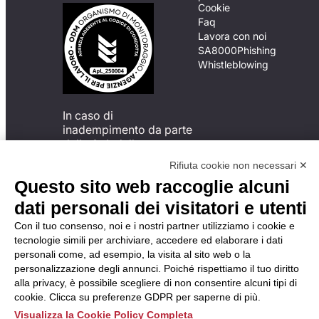
Cookie
Faq
Lavora con noi
SA8000
Phishing
Whistleblowing
In caso di
inadempimento da parte
della ApL delle
disposizioni
Rifiuta cookie non necessari ✕
del Codice di Condotta, è
Questo sito web raccoglie alcuni
possibile presentare un
reclamo
dati personali dei visitatori e utenti
all’Organismo di
Con il tuo consenso, noi e i nostri partner utilizziamo i cookie e
Monitoraggio utilizzando
tecnologie simili per archiviare, accedere ed elaborare i dati
una delle modalità
personali come, ad esempio, la visita al sito web o la
descritte al seguente
personalizzazione degli annunci. Poiché rispettiamo il tuo diritto
indirizzo web
alla privacy, è possibile scegliere di non consentire alcuni tipi di
https://odm-
cookie. Clicca su preferenze GDPR per saperne di più.
agenzielavoro.it/reclami/
.
Visualizza la Cookie Policy Completa