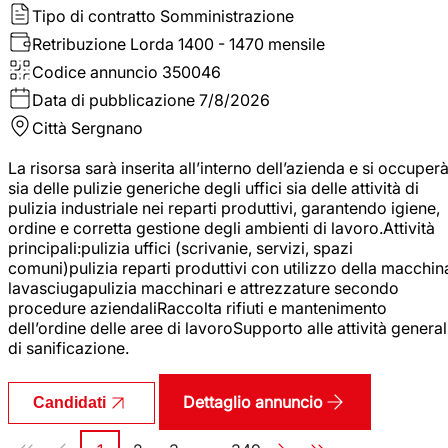
Tipo di contratto
Somministrazione
Retribuzione Lorda
1400 - 1470 mensile
Codice annuncio
350046
Data di pubblicazione
7/8/2026
Città
Sergnano
La risorsa sarà inserita all’interno dell’azienda e si occuper
sia delle pulizie generiche degli uffici sia delle attività di
pulizia industriale nei reparti produttivi, garantendo igiene,
ordine e corretta gestione degli ambienti di lavoro.Attività
principali:pulizia uffici (scrivanie, servizi, spazi
comuni)pulizia reparti produttivi con utilizzo della macchin
lavasciugapulizia macchinari e attrezzature secondo
procedure aziendaliRaccolta rifiuti e mantenimento
dell’ordine delle aree di lavoroSupporto alle attività general
di sanificazione.
Dettaglio annuncio
Candidati
Paginazione