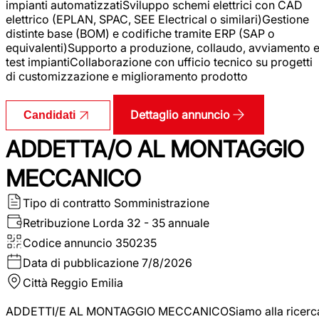
impianti automatizzatiSviluppo schemi elettrici con CAD
elettrico (EPLAN, SPAC, SEE Electrical o similari)Gestione
distinte base (BOM) e codifiche tramite ERP (SAP o
equivalenti)Supporto a produzione, collaudo, avviamento 
test impiantiCollaborazione con ufficio tecnico su progetti
di customizzazione e miglioramento prodotto
Dettaglio annuncio
Candidati
ADDETTA/O AL MONTAGGIO
MECCANICO
Tipo di contratto
Somministrazione
Retribuzione Lorda
32 - 35 annuale
Codice annuncio
350235
Data di pubblicazione
7/8/2026
Città
Reggio Emilia
ADDETTI/E AL MONTAGGIO MECCANICOSiamo alla ricerc