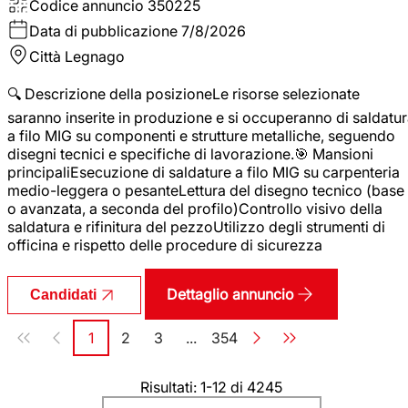
Codice annuncio
350225
Data di pubblicazione
7/8/2026
Città
Legnago
🔍 Descrizione della posizioneLe risorse selezionate
saranno inserite in produzione e si occuperanno di saldatu
a filo MIG su componenti e strutture metalliche, seguendo
disegni tecnici e specifiche di lavorazione.🎯 Mansioni
principaliEsecuzione di saldature a filo MIG su carpenteria
medio-leggera o pesanteLettura del disegno tecnico (base
o avanzata, a seconda del profilo)Controllo visivo della
saldatura e rifinitura del pezzoUtilizzo degli strumenti di
officina e rispetto delle procedure di sicurezza
Dettaglio annuncio
Candidati
Paginazione
1
2
3
...
354
Pagina
Pagina
Pagina
Pagina
Risultati: 1-12 di 4245