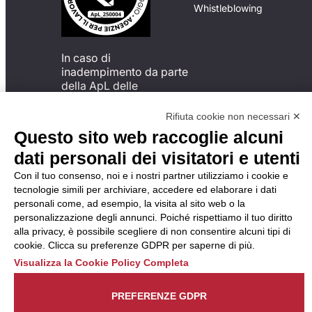
Whistleblowing
In caso di
inadempimento da parte
della ApL delle
disposizioni
del Codice di Condotta, è
Rifiuta cookie non necessari ✕
possibile presentare un
Questo sito web raccoglie alcuni
reclamo
dati personali dei visitatori e utenti
all’Organismo di
Monitoraggio utilizzando
Con il tuo consenso, noi e i nostri partner utilizziamo i cookie e
una delle modalità
tecnologie simili per archiviare, accedere ed elaborare i dati
descritte al seguente
personali come, ad esempio, la visita al sito web o la
indirizzo web
personalizzazione degli annunci. Poiché rispettiamo il tuo diritto
https://odm-
alla privacy, è possibile scegliere di non consentire alcuni tipi di
agenzielavoro.it/reclami/
.
cookie. Clicca su preferenze GDPR per saperne di più.
Visualizza la Cookie Policy Completa
PREFERENZE GDPR