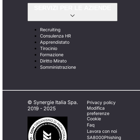
SERVIZI PER LE AZIENDE
Recruiting
Consulenza HR
Apprendistato
Tirocinio
Formazione
Diritto Mirato
Somministrazione
© Synergie Italia Spa.
Privacy policy
2019 - 2025
Modifica
preferenze
Cookie
Faq
Lavora con noi
SA8000
Phishing