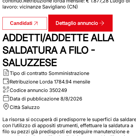
continuo.Retribuzione lorda mensile: € 1.877,28 Luogo di
lavoro: vicinanze Savigliano (CN)
Dettaglio annuncio
Candidati
ADDETTI/ADDETTE ALLA
SALDATURA A FILO -
SALUZZESE
Tipo di contratto
Somministrazione
Retribuzione Lorda
1784.94 mensile
Codice annuncio
350249
Data di pubblicazione
8/8/2026
Città
Saluzzo
La risorsa si occuperà di predisporre le superfici da saldar
con l’utilizzo di appositi strumenti, effettuare la saldatura a
filo su pezzi già predisposti ed eseguire manutenzione e