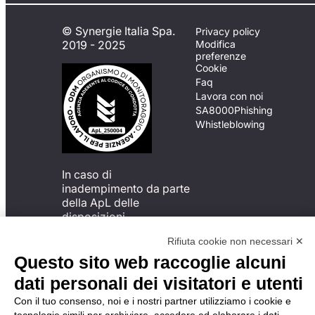
© Synergie Italia Spa.
Privacy policy
2019 - 2025
Modifica
preferenze
Cookie
Faq
Lavora con noi
SA8000
Phishing
Whistleblowing
In caso di
inadempimento da parte
della ApL delle
disposizioni
del Codice di Condotta, è
Rifiuta cookie non necessari ✕
possibile presentare un
reclamo
Questo sito web raccoglie alcuni
all’Organismo di
dati personali dei visitatori e utenti
Monitoraggio utilizzando
una delle modalità
Con il tuo consenso, noi e i nostri partner utilizziamo i cookie e