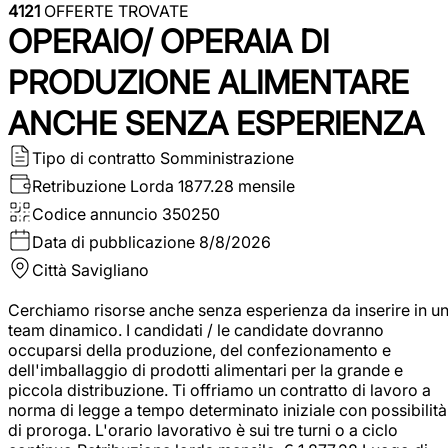
4121
OFFERTE TROVATE
OPERAIO/ OPERAIA DI
PRODUZIONE ALIMENTARE
ANCHE SENZA ESPERIENZA
Tipo di contratto
Somministrazione
Retribuzione Lorda
1877.28 mensile
Codice annuncio
350250
Data di pubblicazione
8/8/2026
Città
Savigliano
Cerchiamo risorse anche senza esperienza da inserire in u
team dinamico. I candidati / le candidate dovranno
occuparsi della produzione, del confezionamento e
dell'imballaggio di prodotti alimentari per la grande e
piccola distribuzione. Ti offriamo un contratto di lavoro a
norma di legge a tempo determinato iniziale con possibilità
di proroga. L'orario lavorativo è sui tre turni o a ciclo