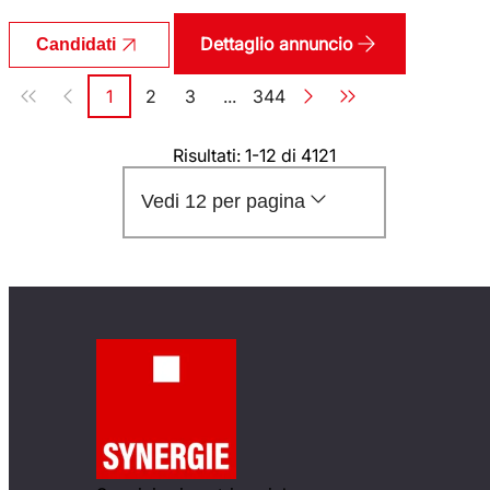
Dettaglio annuncio
Candidati
Paginazione
1
2
3
...
344
Pagina
Pagina
Pagina
Pagina
Risultati: 1-12 di 4121
Vedi 12 per pagina